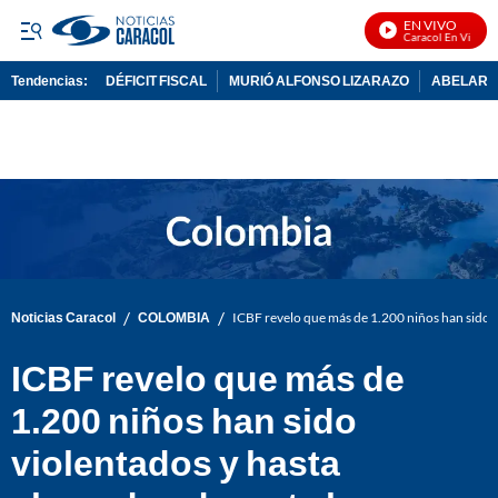
EN VIVO
Noticias Caracol En Vivo
Tendencias:
DÉFICIT FISCAL
MURIÓ ALFONSO LIZARAZO
ABELARDO
PUBLICIDAD
/
/
Noticias Caracol
COLOMBIA
ICBF revelo que más de 1.200 niños han sido 
ICBF revelo que más de
1.200 niños han sido
violentados y hasta