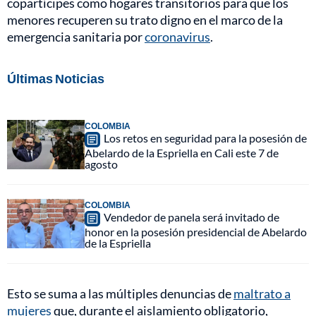
copartícipes como hogares transitorios para que los
menores recuperen su trato digno en el marco de la
emergencia sanitaria por
coronavirus
.
Últimas Noticias
COLOMBIA
Los retos en seguridad para la posesión de
Abelardo de la Espriella en Cali este 7 de
agosto
COLOMBIA
Vendedor de panela será invitado de
honor en la posesión presidencial de Abelardo
de la Espriella
Esto se suma a las múltiples denuncias de
maltrato a
mujeres
que, durante el aislamiento obligatorio,