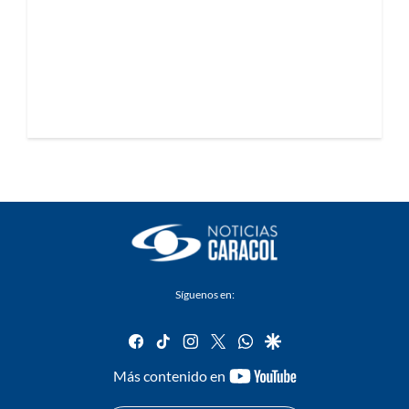
Síguenos en:
facebook
tiktok
instagram
twitter
whatsapp
google
youtube-
Más contenido en
footer