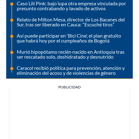
Caso Lili Pink: bajo lupa otra empresa vinculada por
presunto contrabando y lavado de activos
Relato de Milton Mesa, director de Los Bacanes del
Sur, tras ser liberado en Cauca: “Escuché tiros”
Así puede participar en 'Bici Cine', el plan gratuito
que habrá hoy por el cumpleaños de Bogotá
Murió hipopótamo recién nacido en Antioquia tras
ser rescatado solo, deshidratado y desnutrido
Caracol recibió política para prevención, atención y
eliminación del acoso y de violencias de género
PUBLICIDAD