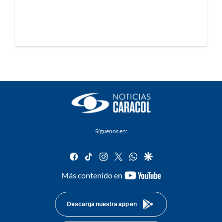
Síguenos en:
facebook
tiktok
instagram
twitter
whatsapp
google
youtube-
Más contenido en
footer
Descarga nuestra app en