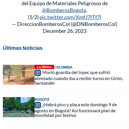
del Equipo de Materiales Peligrosos de
@BomberosBogota
.
(1/2)
pic.twitter.com/XmfJ7ITf7l
— DireccionBomberosCol (@DNBomberosCol)
December 26, 2023
Últimas Noticias
Lo último
COLOMBIA
Murió guardia del Inpec que sufrió
atentado cuando iba a recibir turno en Girón,
Santander
BOGOTÁ
¿Habrá pico y placa este domingo 9 de
agosto en Bogotá? Así funcionará plan de
movilidad por festivo