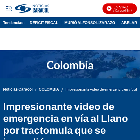
EN VIVO
Noticias Caracol En Vivo
Tendencias:
DÉFICIT FISCAL
MURIÓ ALFONSO LIZARAZO
ABELARDO
PUBLICIDAD
/
/
Noticias Caracol
COLOMBIA
Impresionante video de emergencia en vía al L
Impresionante video de
emergencia en vía al Llano
por tractomula que se