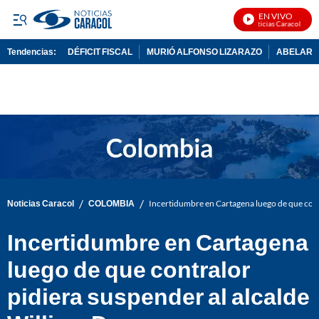
EN VIVO
Noticias Caracol En Vi
Tendencias:
DÉFICIT FISCAL
MURIÓ ALFONSO LIZARAZO
ABELARDO
PUBLICIDAD
/
/
Noticias Caracol
COLOMBIA
Incertidumbre en Cartagena luego de que cont
Incertidumbre en Cartagena
luego de que contralor
pidiera suspender al alcalde