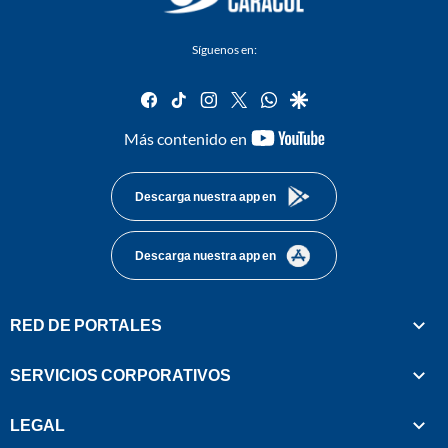
Síguenos en:
facebook
tiktok
instagram
twitter
whatsapp
google
youtube-
Más contenido en
footer
Descarga nuestra app en
Descarga nuestra app en
RED DE PORTALES
SERVICIOS CORPORATIVOS
LEGAL