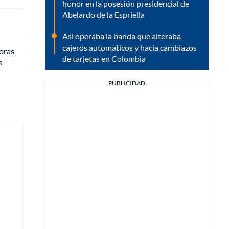
honor en la posesión presidencial de
Abelardo de la Espriella
Así operaba la banda que alteraba
cajeros automáticos y hacía cambiazos
horas
de tarjetas en Colombia
a
PUBLICIDAD