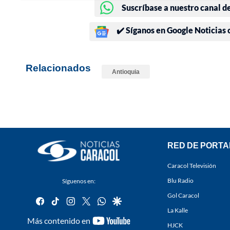
Suscríbase a nuestro canal d
✔️ Síganos en Google Noticias
Relacionados
Antioquia
RED DE PORTA
Caracol Televisión
Blu Radio
Síguenos en:
Gol Caracol
facebook
tiktok
instagram
twitter
whatsapp
google
La Kalle
youtube-
Más contenido en
HJCK
footer