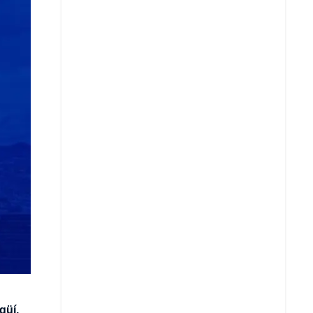
Copiar enlace
Telegram
LinkedIn
güí,