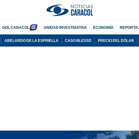
GOL CARACOL
UNIDAD INVESTIGATIVA
ECONOMÍA
REPORTA
ABELARDO DE LA ESPRIELLA
CASO BLESSD
PRECIO DEL DÓLAR
PUBLICIDAD