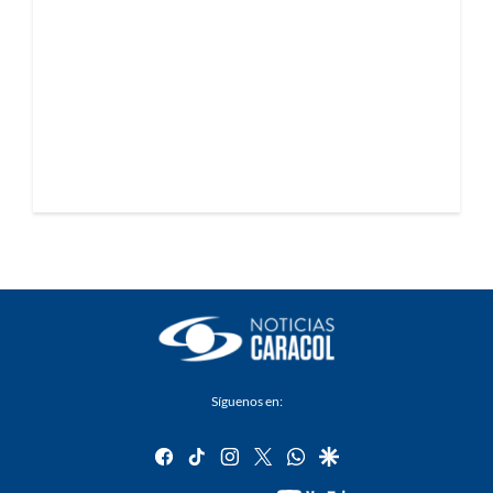
Síguenos en:
facebook
tiktok
instagram
twitter
whatsapp
google