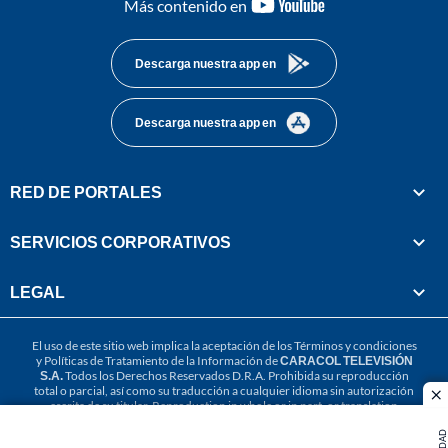
youtube-
Más contenido en
footer
Descarga nuestra app en
Descarga nuestra app en
RED DE PORTALES
SERVICIOS CORPORATIVOS
LEGAL
El uso de este sitio web implica la aceptación de los
Términos y condiciones
y
Políticas de Tratamiento de la Información
de
CARACOL TELEVISIÓN
S.A.
Todos los Derechos Reservados D.R.A. Prohibida su reproducción
total o parcial, así como su traducción a cualquier idioma sin autorización
cl
escrita de su titular. Reproduction in whole or in part, or translation
without written permission is prohibited. All rights reserved 2025.