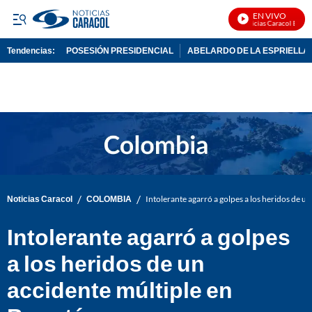
EN VIVO
Noticias Caracol En Viv
Tendencias:
POSESIÓN PRESIDENCIAL
ABELARDO DE LA ESPRIELLA
PUBLICIDAD
/
/
Noticias Caracol
COLOMBIA
Intolerante agarró a golpes a los heridos de u
Intolerante agarró a golpes
a los heridos de un
accidente múltiple en