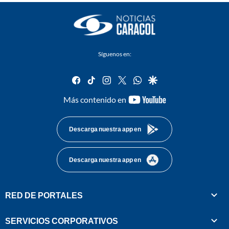
Síguenos en:
facebook
tiktok
instagram
twitter
whatsapp
google
youtube-
Más contenido en
footer
Descarga nuestra app en
Descarga nuestra app en
RED DE PORTALES
SERVICIOS CORPORATIVOS