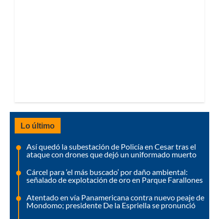
Lo último
Así quedó la subestación de Policía en Cesar tras el
ataque con drones que dejó un uniformado muerto
Cárcel para ‘el más buscado’ por daño ambiental:
señalado de explotación de oro en Parque Farallones
Atentado en vía Panamericana contra nuevo peaje de
Mondomo; presidente De la Espriella se pronunció