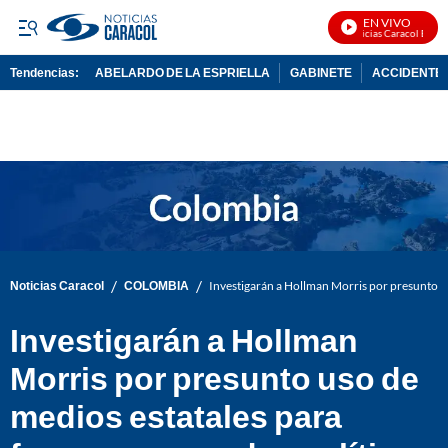
EN VIVO
Noticias Caracol En Viv
Tendencias:
ABELARDO DE LA ESPRIELLA
GABINETE
ACCIDENTE 
PUBLICIDAD
/
/
Noticias Caracol
COLOMBIA
Investigarán a Hollman Morris por presunto us
Investigarán a Hollman
Morris por presunto uso de
medios estatales para