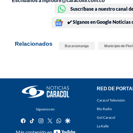
Escríbanos a mprodrir@caracoltv.com.co
Suscríbase a nuestro canal d
✔️ Síganos en Google Noticias
Relacionados
Bucaramanga
Municipio de Flo
RED DE PORTA
Caracol Televisión
Blu Radio
Síguenos en:
Gol Caracol
facebook
tiktok
instagram
twitter
whatsapp
google
La Kalle
youtube-
Más contenido en