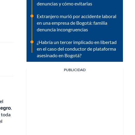
denuncias y cómo evitarlas
Extranjero murió por accidente laboral
en una empresa de Bogotá: familia
denuncia incongruencias
¿Habría un tercer implicado en libertad
en el caso del conductor de plataforma
asesinado en Bogotá?
PUBLICIDAD
el
negro
.
n toda
el