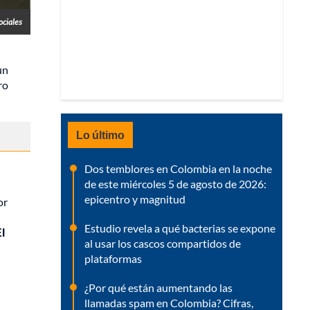
ociales
un
ro
Lo último
Dos temblores en Colombia en la noche
de este miércoles 5 de agosto de 2026:
epicentro y magnitud
or
Estudio revela a qué bacterias se expone
l
al usar los cascos compartidos de
plataformas
¿Por qué están aumentando las
llamadas spam en Colombia? Cifras,