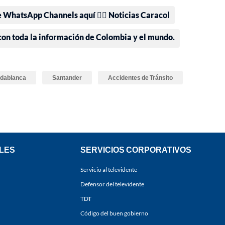
e WhatsApp Channels aquí 👉🏻 Noticias Caracol
 con toda la información de Colombia y el mundo.
ridablanca
Santander
Accidentes de Tránsito
LES
SERVICIOS CORPORATIVOS
Servicio al televidente
Defensor del televidente
TDT
Código del buen gobierno