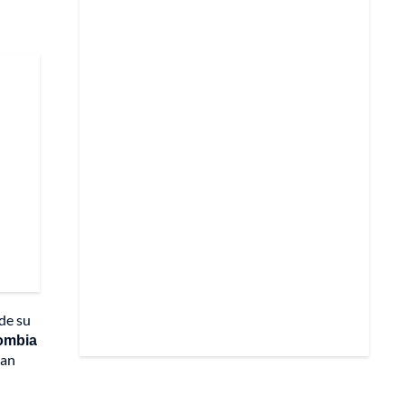
de su
lombia
ran