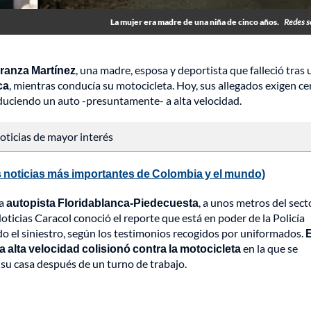
La mujer era madre de una niña de cinco años.
Redes s
ranza Martínez
, una madre, esposa y deportista que falleció tras 
ca
, mientras conducía su motocicleta. Hoy, sus allegados exigen ce
nduciendo un auto -presuntamente- a alta velocidad.
 noticias de mayor interés
 noticias más importantes de Colombia y el mundo)
la
autopista Floridablanca-Piedecuesta
, a unos metros del sect
ticias Caracol conoció el reporte que está en poder de la Policía
 el siniestro, según los testimonios recogidos por uniformados.
E
 alta velocidad colisionó contra la motocicleta
en la que se
 su casa después de un turno de trabajo.