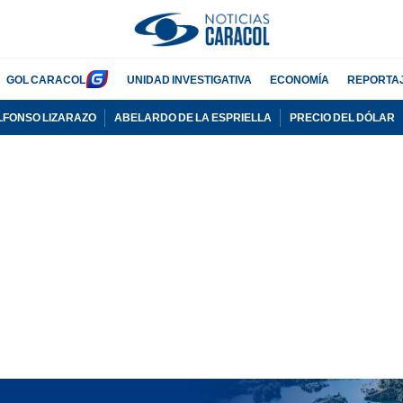
GOL CARACOL
UNIDAD INVESTIGATIVA
ECONOMÍA
REPORTA
LFONSO LIZARAZO
ABELARDO DE LA ESPRIELLA
PRECIO DEL DÓLAR
PUBLICIDAD