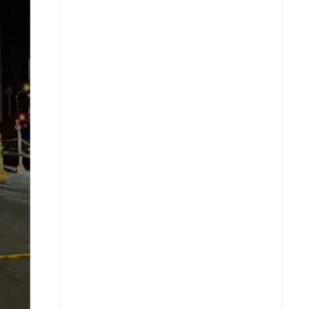
X
Whatsapp
Copiar enlace
Telegram
LinkedIn