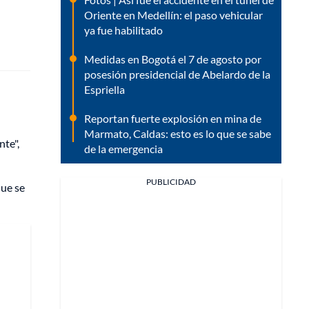
Oriente en Medellín: el paso vehicular
ya fue habilitado
Medidas en Bogotá el 7 de agosto por
posesión presidencial de Abelardo de la
Espriella
Reportan fuerte explosión en mina de
Marmato, Caldas: esto es lo que se sabe
nte",
de la emergencia
PUBLICIDAD
que se