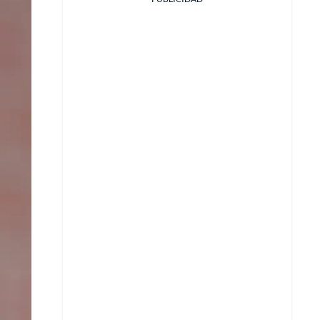
Facebook
X
Whatsapp
Copiar enlace
Telegram
LinkedIn