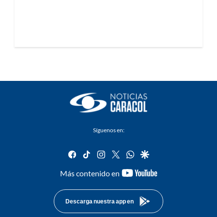
Síguenos en:
facebook
tiktok
instagram
twitter
whatsapp
google
youtube-
Más contenido en
footer
Descarga nuestra app en