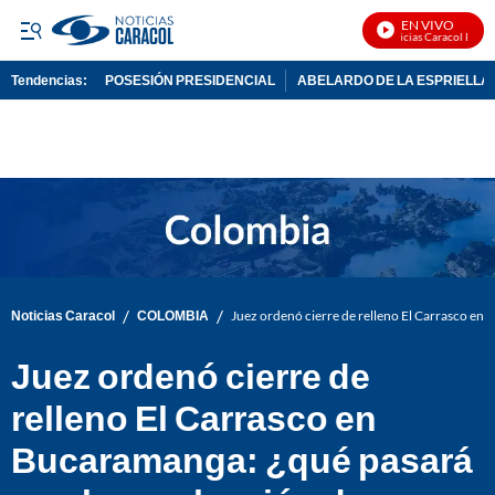
EN VIVO
Noticias Caracol En Viv
Tendencias:
POSESIÓN PRESIDENCIAL
ABELARDO DE LA ESPRIELLA
PUBLICIDAD
/
/
Noticias Caracol
COLOMBIA
Juez ordenó cierre de relleno El Carrasco en
Juez ordenó cierre de
relleno El Carrasco en
Bucaramanga: ¿qué pasará