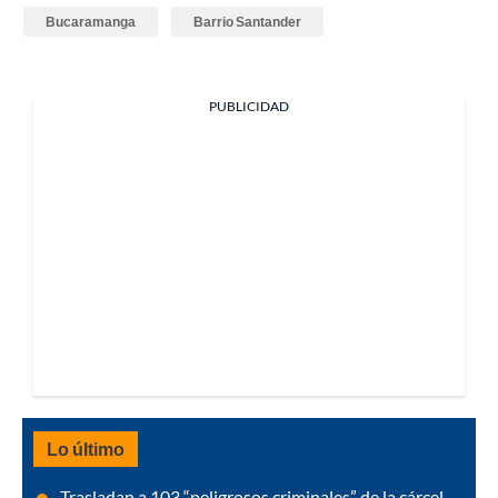
Bucaramanga
Barrio Santander
PUBLICIDAD
Lo último
Trasladan a 103 “peligrosos criminales” de la cárcel