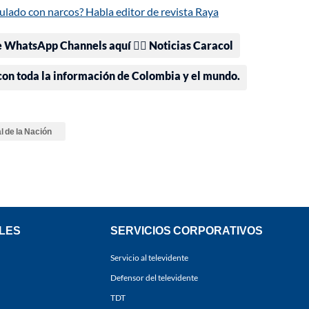
ulado con narcos? Habla editor de revista Raya
e WhatsApp Channels aquí 👉🏻 Noticias Caracol
 con toda la información de Colombia y el mundo.
l de la Nación
LES
SERVICIOS CORPORATIVOS
Servicio al televidente
Defensor del televidente
TDT