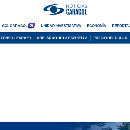
GOL CARACOL
UNIDAD INVESTIGATIVA
ECONOMÍA
REPORTA
LFONSO LIZARAZO
ABELARDO DE LA ESPRIELLA
PRECIO DEL DÓLAR
PUBLICIDAD