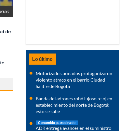
prensa
ad de
Lo último
nte
Motorizados armados protagonizaron
violento atraco en el barrio Ciudad
Salitre de Bogotá
Banda de ladrones robó lujoso reloj en
establecimiento del norte de Bogotá:
esto se sabe
Contenido patrocinado
ADR entrega avances en el suministro