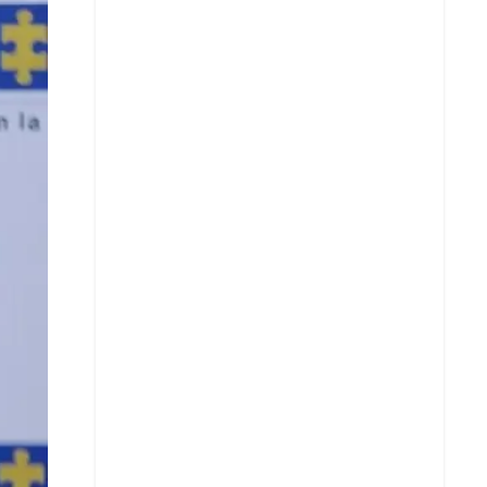
Facebook
X
Whatsapp
Copiar enlace
Telegram
LinkedIn