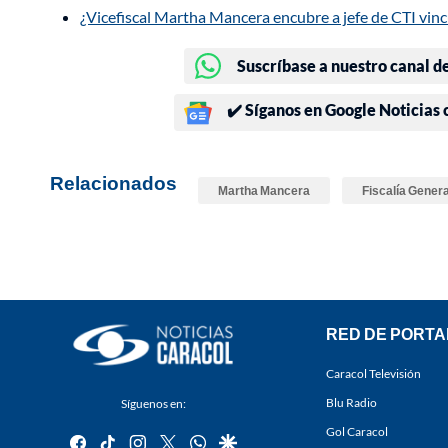
¿Vicefiscal Martha Mancera encubre a jefe de CTI vinc
Suscríbase a nuestro canal d
✔️ Síganos en Google Noticias
Relacionados
Martha Mancera
Fiscalía Genera
RED DE PORTA
Caracol Televisión
Blu Radio
Síguenos en:
Gol Caracol
facebook
tiktok
instagram
twitter
whatsapp
google