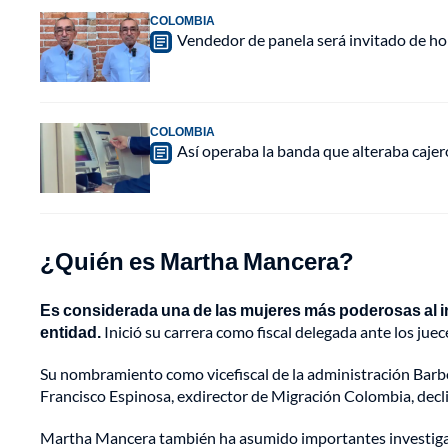
COLOMBIA
Vendedor de panela será invitado de hon
COLOMBIA
Así operaba la banda que alteraba caje
¿Quién es Martha Mancera?
Es considerada una de las mujeres más poderosas al inte
entidad.
Inició su carrera como fiscal delegada ante los juec
Su nombramiento como vicefiscal de la administración Barbo
Francisco Espinosa, exdirector de Migración Colombia, decl
Martha Mancera también ha asumido importantes investigacio