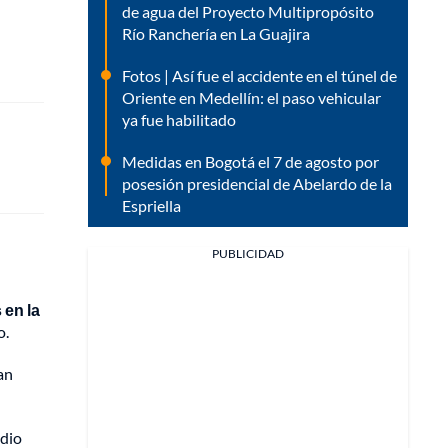
de agua del Proyecto Multipropósito
Río Ranchería en La Guajira
Fotos | Así fue el accidente en el túnel de
Oriente en Medellín: el paso vehicular
ya fue habilitado
Medidas en Bogotá el 7 de agosto por
posesión presidencial de Abelardo de la
Espriella
PUBLICIDAD
 en la
o.
an
idio