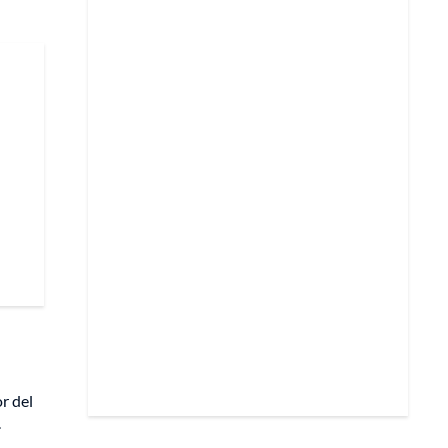
r del
.