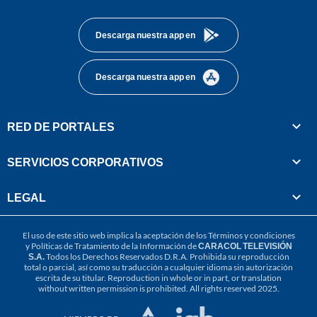
footer
Descarga nuestra app en
Descarga nuestra app en
RED DE PORTALES
SERVICIOS CORPORATIVOS
LEGAL
El uso de este sitio web implica la aceptación de los
Términos y condiciones
y
Políticas de Tratamiento de la Información
de
CARACOL TELEVISIÓN
S.A.
Todos los Derechos Reservados D.R.A. Prohibida su reproducción
total o parcial, así como su traducción a cualquier idioma sin autorización
escrita de su titular. Reproduction in whole or in part, or translation
without written permission is prohibited. All rights reserved 2025.