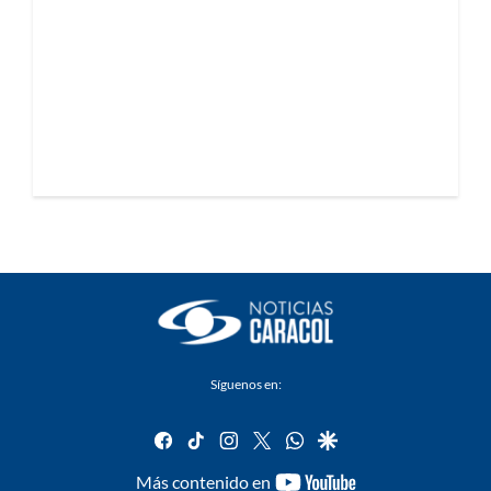
Síguenos en:
facebook
tiktok
instagram
twitter
whatsapp
google
youtube-
Más contenido en