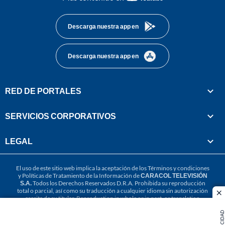
footer
Descarga nuestra app en
Descarga nuestra app en
RED DE PORTALES
SERVICIOS CORPORATIVOS
LEGAL
El uso de este sitio web implica la aceptación de los
Términos y condiciones
y
Políticas de Tratamiento de la Información
de
CARACOL TELEVISIÓN
S.A.
Todos los Derechos Reservados D.R.A. Prohibida su reproducción
total o parcial, así como su traducción a cualquier idioma sin autorización
cl
escrita de su titular. Reproduction in whole or in part, or translation
without written permission is prohibited. All rights reserved 2025.
PUBLICIDAD