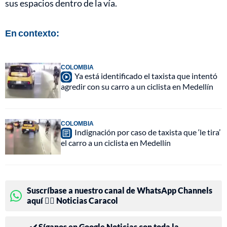
sus espacios dentro de la vía.
En contexto:
COLOMBIA
Ya está identificado el taxista que intentó
agredir con su carro a un ciclista en Medellín
COLOMBIA
Indignación por caso de taxista que ‘le tira’
el carro a un ciclista en Medellín
Suscríbase a nuestro canal de WhatsApp Channels
aquí 👉🏻 Noticias Caracol
✔️ Síganos en Google Noticias con toda la