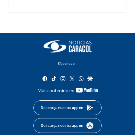
Síguenos en:
facebook
tiktok
instagram
twitter
whatsapp
google
youtube-
Más contenido en
footer
Descarga nuestra app en
Descarga nuestra app en