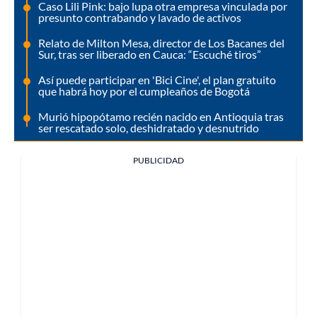
Caso Lili Pink: bajo lupa otra empresa vinculada por
presunto contrabando y lavado de activos
Relato de Milton Mesa, director de Los Bacanes del
Sur, tras ser liberado en Cauca: “Escuché tiros”
Así puede participar en 'Bici Cine', el plan gratuito
que habrá hoy por el cumpleaños de Bogotá
Murió hipopótamo recién nacido en Antioquia tras
ser rescatado solo, deshidratado y desnutrido
PUBLICIDAD