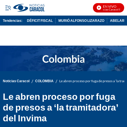
EN VIVO
Noticias Caracol En Viv
Tendencias:
DÉFICIT FISCAL
MURIÓ ALFONSO LIZARAZO
ABELARDO
PUBLICIDAD
/
/
Noticias Caracol
COLOMBIA
Le abren proceso por fuga de presos a ‘la tram
Le abren proceso por fuga
de presos a ‘la tramitadora’
del Invima