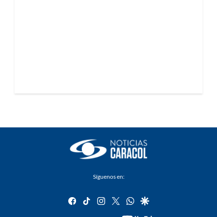
Síguenos en:
facebook
tiktok
instagram
twitter
whatsapp
google