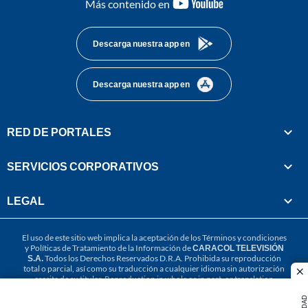
youtube-
Más contenido en
footer
Descarga nuestra app en
Descarga nuestra app en
RED DE PORTALES
SERVICIOS CORPORATIVOS
LEGAL
El uso de este sitio web implica la aceptación de los
Términos y condiciones
y
Políticas de Tratamiento de la Información
de
CARACOL TELEVISIÓN
S.A.
Todos los Derechos Reservados D.R.A. Prohibida su reproducción
total o parcial, así como su traducción a cualquier idioma sin autorización
cl
escrita de su titular. Reproduction in whole or in part, or translation
without written permission is prohibited. All rights reserved 2025.