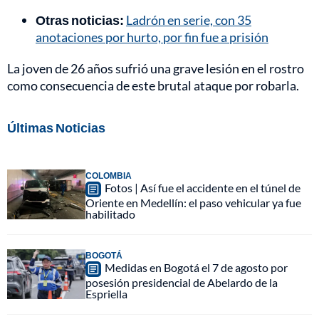
Otras noticias:
Ladrón en serie, con 35
anotaciones por hurto, por fin fue a prisión
La joven de 26 años sufrió una grave lesión en el rostro
como consecuencia de este brutal ataque por robarla.
Últimas Noticias
COLOMBIA
Fotos | Así fue el accidente en el túnel de
Oriente en Medellín: el paso vehicular ya fue
habilitado
BOGOTÁ
Medidas en Bogotá el 7 de agosto por
posesión presidencial de Abelardo de la
Espriella