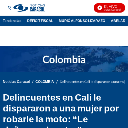
EN VIVO
Noticias Caracol En Vi
Tendencias:
DÉFICIT FISCAL
MURIÓ ALFONSO LIZARAZO
ABELARDO
PUBLICIDAD
/
/
Noticias Caracol
COLOMBIA
Delincuentes en Cali le dispararon a una mujer
Delincuentes en Cali le
dispararon a una mujer por
robarle la moto: “Le