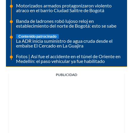
Motorizados armados protagonizaron violento
atraco en el barrio Ciudad Salitre de Bogotá
Banda de ladrones robó lujoso reloj en
establecimiento del norte de Bogotá: esto se sabe
Contenido patrocinado
La ADR inicia suministro de agua cruda desde el
embalse El Cercado en La Guajira
Fotos | Así fue el accidente en el túnel de Oriente en
Medellín: el paso vehicular ya fue habilitado
PUBLICIDAD