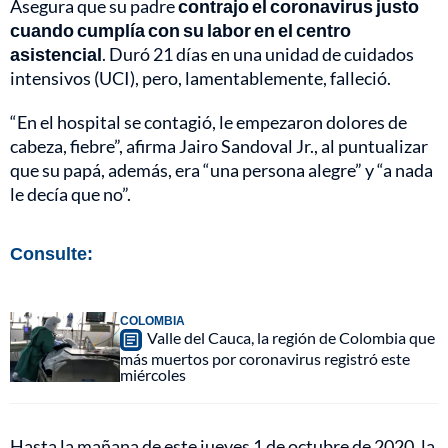
Asegura que su padre
contrajo el coronavirus justo
cuando cumplía con su labor en el centro
asistencial
. Duró 21 días en una unidad de cuidados
intensivos (UCI), pero, lamentablemente, falleció.
“En el hospital se contagió, le empezaron dolores de
cabeza, fiebre”, afirma Jairo Sandoval Jr., al puntualizar
que su papá, además, era “una persona alegre” y “a nada
le decía que no”.
Consulte:
COLOMBIA
Valle del Cauca, la región de Colombia que
más muertos por coronavirus registró este
miércoles
Hasta la mañana de este jueves 1 de octubre de 2020, la