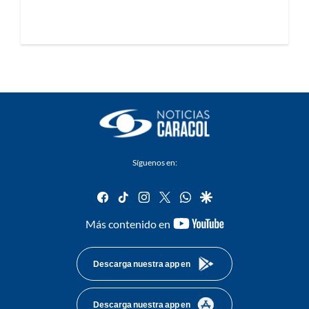
Síguenos en:
facebook
tiktok
instagram
twitter
whatsapp
google
youtube-
Más contenido en
footer
Descarga nuestra app en
Descarga nuestra app en