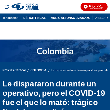
EN VIVO
Noticias Caracol En Vivo
Tendencias:
DÉFICIT FISCAL
MURIÓ ALFONSO LIZARAZO
ABELARDO
PUBLICIDAD
/
/
Noticias Caracol
COLOMBIA
Le dispararon durante un operativo, pero el CO
Le dispararon durante un
operativo, pero el COVID-19
fue el que lo mató: trágico