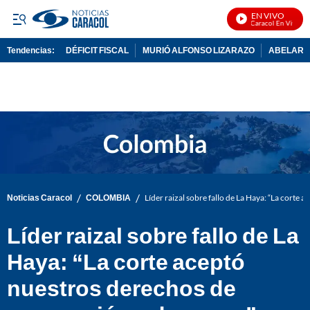
EN VIVO
Noticias Caracol En Vivo
Tendencias:
DÉFICIT FISCAL
MURIÓ ALFONSO LIZARAZO
ABELARDO
PUBLICIDAD
/
/
Noticias Caracol
COLOMBIA
Líder raizal sobre fallo de La Haya: “La corte
Líder raizal sobre fallo de La
Haya: “La corte aceptó
nuestros derechos de