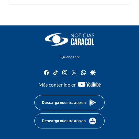
Síguenos en:
facebook
tiktok
instagram
twitter
whatsapp
google
youtube-
Más contenido en
footer
Descarga nuestra app en
Descarga nuestra app en