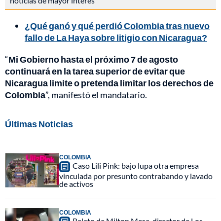
noticias de mayor interés
¿Qué ganó y qué perdió Colombia tras nuevo
fallo de La Haya sobre litigio con Nicaragua?
“
Mi Gobierno hasta el próximo 7 de agosto
continuará en la tarea superior de evitar que
Nicaragua limite o pretenda limitar los derechos de
Colombia
”, manifestó el mandatario.
Últimas Noticias
COLOMBIA
Caso Lili Pink: bajo lupa otra empresa
vinculada por presunto contrabando y lavado
de activos
COLOMBIA
Relato de Milton Mesa, director de Los