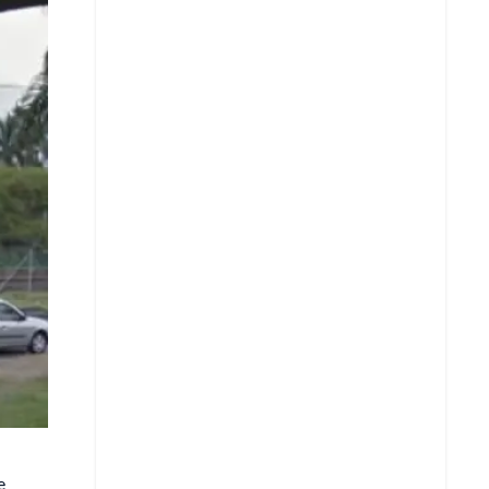
Copiar enlace
Telegram
LinkedIn
e