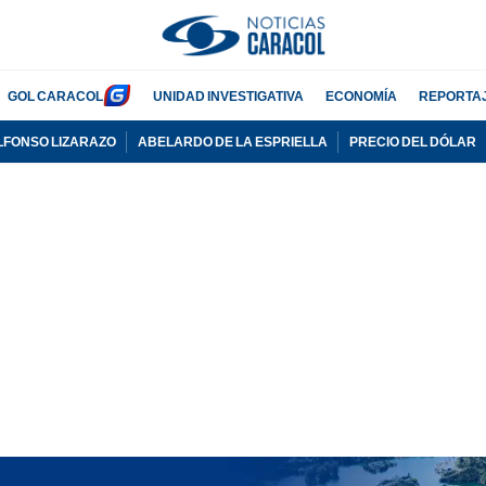
GOL CARACOL
UNIDAD INVESTIGATIVA
ECONOMÍA
REPORTA
LFONSO LIZARAZO
ABELARDO DE LA ESPRIELLA
PRECIO DEL DÓLAR
PUBLICIDAD