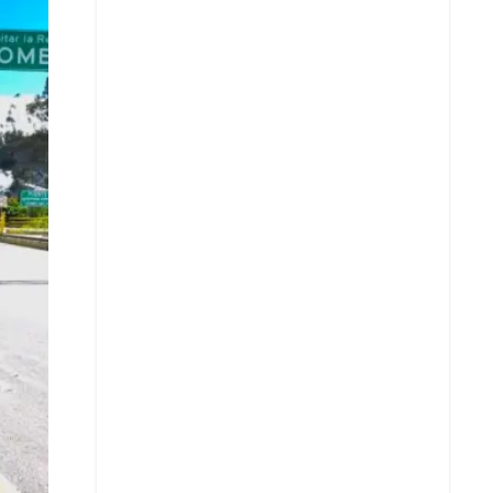
X
Whatsapp
Copiar enlace
Telegram
LinkedIn