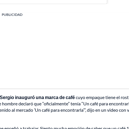
PUBLICIDAD
Sergio inauguró una marca de café
cuyo empaque tiene el rost
 hombre declaró que “oficialmente” tenía “Un café para encontrarl
enido al mercado ’Un café para encontrarla’”, dijo en un video con 
 me enseñó a trabajar. Siento mucha emoción de saber que un café 