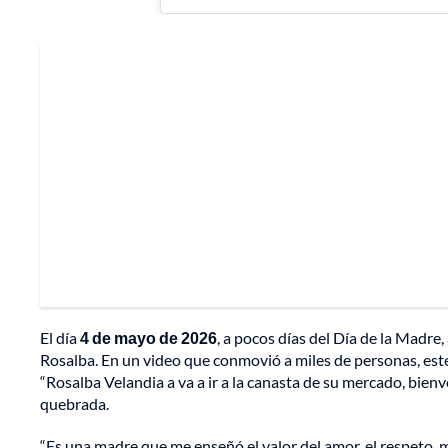
El día
4 de mayo de 2026
, a pocos días del Día de la Madre,
Rosalba. En un video que conmovió a miles de personas, este
“Rosalba Velandia a va a ir a la canasta de su mercado, bienv
quebrada.
“Es una madre que me enseñó el valor del amor, el respeto,