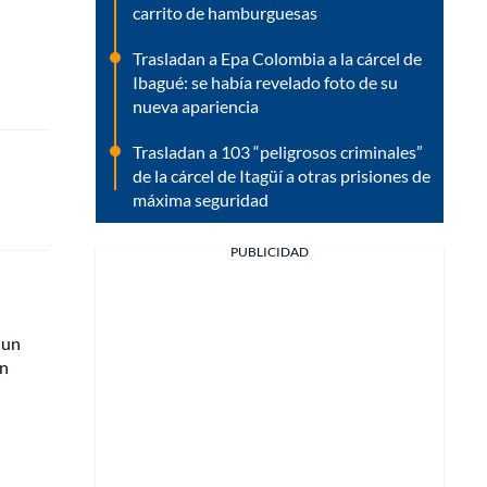
carrito de hamburguesas
Trasladan a Epa Colombia a la cárcel de
Ibagué: se había revelado foto de su
nueva apariencia
Trasladan a 103 “peligrosos criminales”
de la cárcel de Itagüí a otras prisiones de
máxima seguridad
PUBLICIDAD
 un
on