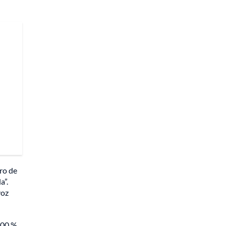
ro de
a”.
voz
100 %