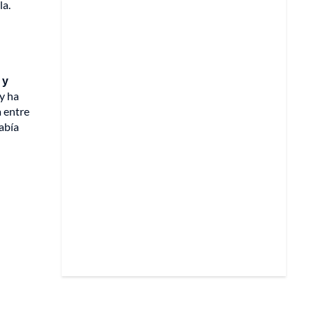
la.
 y
 y ha
a entre
había