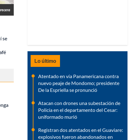
recera
í se
afé
Lo último
Atentado en vía Panamericana contra
nuevo peaje de Mondomo; presidente
De la Espriella se pronunció
Atacan con drones una subestación de
enga
Policía en el departamento del Cesar:
uniformado murió
Registran dos atentados en el Guaviare:
explosivos fueron abandonados en