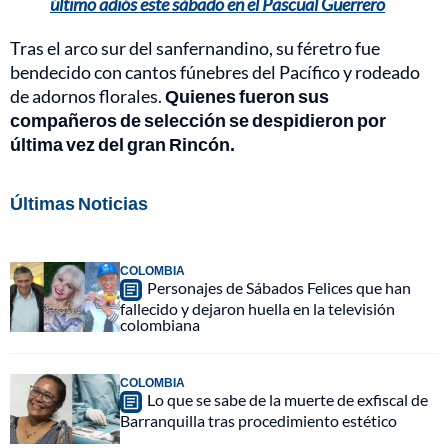
último adiós este sábado en el Pascual Guerrero
Tras el arco sur del sanfernandino, su féretro fue
bendecido con cantos fúnebres del Pacífico y rodeado
de adornos florales.
Quienes fueron sus
compañeros de selección se despidieron por
última vez del gran Rincón.
Últimas Noticias
COLOMBIA
Personajes de Sábados Felices que han
fallecido y dejaron huella en la televisión
colombiana
COLOMBIA
Lo que se sabe de la muerte de exfiscal de
Barranquilla tras procedimiento estético