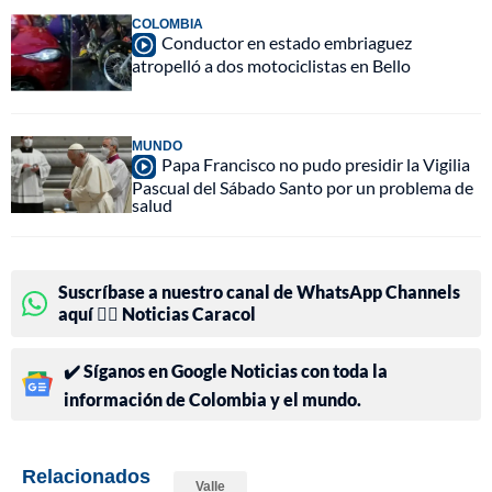
COLOMBIA
Conductor en estado embriaguez
atropelló a dos motociclistas en Bello
MUNDO
Papa Francisco no pudo presidir la Vigilia
Pascual del Sábado Santo por un problema de
salud
Suscríbase a nuestro canal de WhatsApp Channels
aquí 👉🏻 Noticias Caracol
✔️ Síganos en Google Noticias con toda la
información de Colombia y el mundo.
Relacionados
Valle