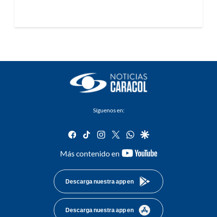
Síguenos en:
facebook
tiktok
instagram
twitter
whatsapp
google
youtube-
Más contenido en
footer
Descarga nuestra app en
Descarga nuestra app en