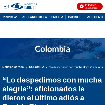
EN VIVO
Noticias Caracol En Viv
Tendencias:
ABELARDO DE LA ESPRIELLA
GABINETE
ACCIDENTE 
PUBLICIDAD
/
/
Noticias Caracol
COLOMBIA
“Lo despedimos con mucha alegría”: aficionado
“Lo despedimos con mucha
alegría”: aficionados le
dieron el último adiós a