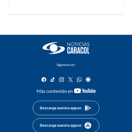
Síguenos en:
facebook
tiktok
instagram
twitter
whatsapp
google
youtube-
Más contenido en
footer
Descarga nuestra app en
Descarga nuestra app en