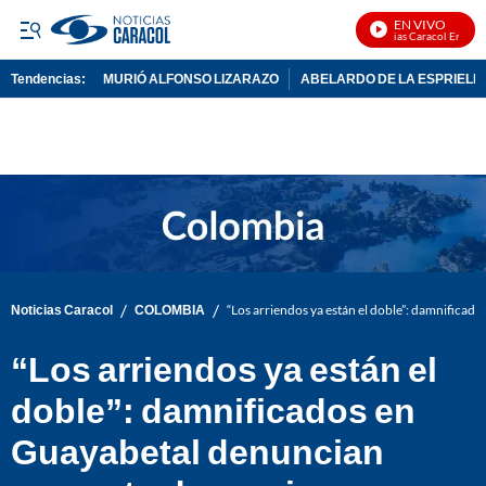
EN VIVO
Noticias Caracol En Vivo
Tendencias:
MURIÓ ALFONSO LIZARAZO
ABELARDO DE LA ESPRIELL
PUBLICIDAD
/
/
Noticias Caracol
COLOMBIA
“Los arriendos ya están el doble”: damnifica
“Los arriendos ya están el
doble”: damnificados en
Guayabetal denuncian