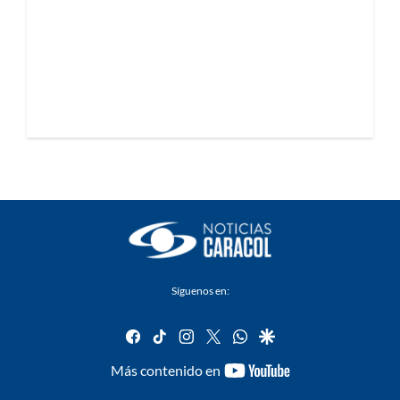
Síguenos en:
facebook
tiktok
instagram
twitter
whatsapp
google
youtube-
Más contenido en
footer