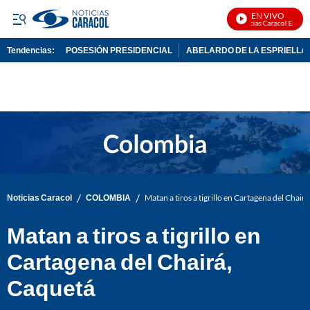
EN VIVO
Noticias Caracol En Vivo
Tendencias:
POSESIÓN PRESIDENCIAL
ABELARDO DE LA ESPRIELLA
PUBLICIDAD
/
/
Noticias Caracol
COLOMBIA
Matan a tiros a tigrillo en Cartagena del Chair
Matan a tiros a tigrillo en
Cartagena del Chairá,
Caquetá