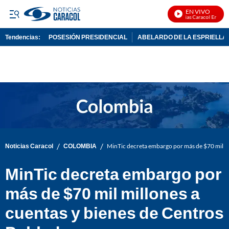
EN VIVO
Noticias Caracol En Vivo
Tendencias:
POSESIÓN PRESIDENCIAL
ABELARDO DE LA ESPRIELLA
PUBLICIDAD
/
/
Noticias Caracol
COLOMBIA
MinTic decreta embargo por más de $70 mil mi
MinTic decreta embargo por
más de $70 mil millones a
cuentas y bienes de Centros