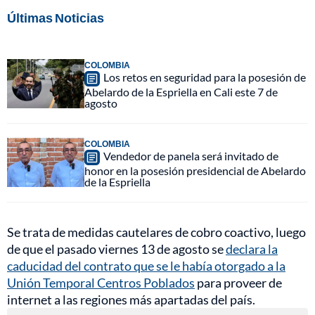
Últimas Noticias
COLOMBIA
Los retos en seguridad para la posesión de
Abelardo de la Espriella en Cali este 7 de
agosto
COLOMBIA
Vendedor de panela será invitado de
honor en la posesión presidencial de Abelardo
de la Espriella
Se trata de medidas cautelares de cobro coactivo, luego
de que el pasado viernes 13 de agosto se
declara la
caducidad del contrato que se le había otorgado a la
Unión Temporal Centros Poblados
para proveer de
internet a las regiones más apartadas del país.