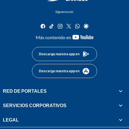
Síguenos en:
facebook
tiktok
instagram
twitter
whatsapp
google
youtube-
Más contenido en
footer
Descarga nuestra app en
Descarga nuestra app en
RED DE PORTALES
SERVICIOS CORPORATIVOS
LEGAL