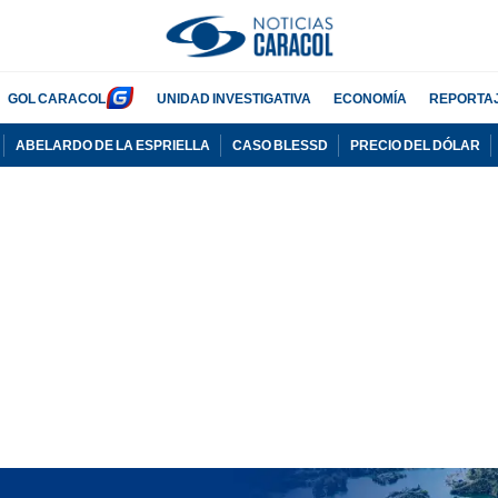
GOL CARACOL
UNIDAD INVESTIGATIVA
ECONOMÍA
REPORTA
ABELARDO DE LA ESPRIELLA
CASO BLESSD
PRECIO DEL DÓLAR
PUBLICIDAD