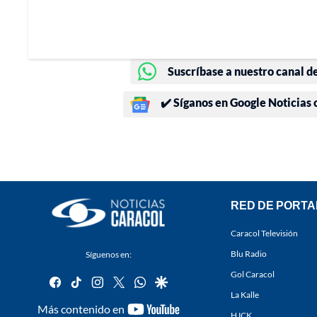
Suscríbase a nuestro canal d
✔️ Síganos en Google Noticias
RED DE PORTA
Caracol Televisión
Blu Radio
Síguenos en:
Gol Caracol
facebook
tiktok
instagram
twitter
whatsapp
google
La Kalle
youtube-
Más contenido en
HJCK