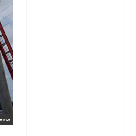
Copiar enlace
Telegram
LinkedIn
prensa