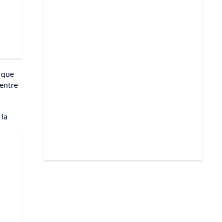
s que
 entre
 la