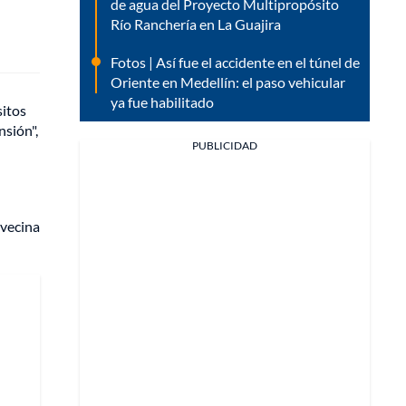
de agua del Proyecto Multipropósito
Río Ranchería en La Guajira
Fotos | Así fue el accidente en el túnel de
Oriente en Medellín: el paso vehicular
ya fue habilitado
sitos
nsión",
PUBLICIDAD
 vecina