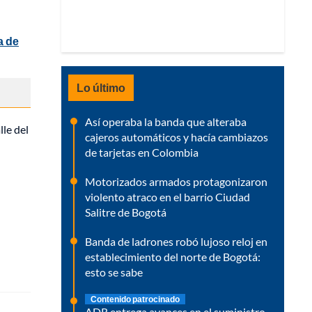
a de
Lo último
Así operaba la banda que alteraba
lle del
cajeros automáticos y hacía cambiazos
de tarjetas en Colombia
Motorizados armados protagonizaron
violento atraco en el barrio Ciudad
Salitre de Bogotá
Banda de ladrones robó lujoso reloj en
establecimiento del norte de Bogotá:
esto se sabe
Contenido patrocinado
ADR entrega avances en el suministro