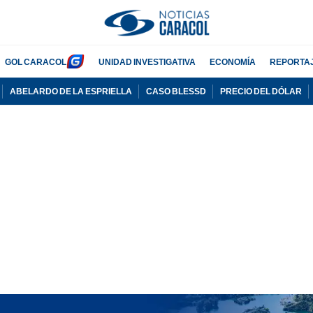
GOL CARACOL
UNIDAD INVESTIGATIVA
ECONOMÍA
REPORTA
ABELARDO DE LA ESPRIELLA
CASO BLESSD
PRECIO DEL DÓLAR
PUBLICIDAD