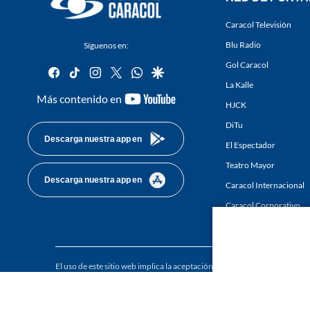
Caracol Televisión
Blu Radio
Síguenos en:
Gol Caracol
facebook
tiktok
instagram
twitter
whatsapp
google
La Kalle
youtube-
Más contenido en
HJCK
footer
DiTu
Descarga nuestra app en
El Espectador
Teatro Mayor
Descarga nuestra app en
Caracol Internacional
Caracol Corporativo
Caracol Next
El uso de este sitio web implica la aceptación de los
Términos y condici
Derechos Reservados D.R.A. Prohibida su reproducción total o parcial, a
whole or in part, or translation without written permission is prohibited