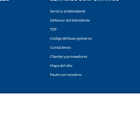
Servicio al televidente
Defensor del televidente
TDT
Código del buen gobierno
Contáctenos
Clientes y proveedores
Mapa del sitio
Paute con nosotros
ones
y
Políticas de Tratamiento de la Información
de
CARACOL TELEVISIÓN S.A.
Todo
sí como su traducción a cualquier idioma sin autorización escrita de su titular. Repro
. All rights reserved 2025.