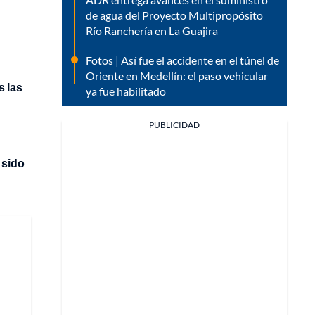
de agua del Proyecto Multipropósito
Río Ranchería en La Guajira
Fotos | Así fue el accidente en el túnel de
Oriente en Medellín: el paso vehicular
 las
ya fue habilitado
PUBLICIDAD
 sido