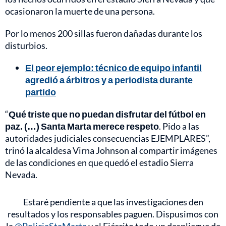
ocasionaron la muerte de una persona.
Por lo menos 200 sillas fueron dañadas durante los
disturbios.
El peor ejemplo: técnico de equipo infantil
agredió a árbitros y a periodista durante
partido
“
Qué triste que no puedan disfrutar del fútbol en
paz. (…) Santa Marta merece respeto
. Pido a las
autoridades judiciales consecuencias EJEMPLARES”,
trinó la alcaldesa Virna Johnson al compartir imágenes
de las condiciones en que quedó el estadio Sierra
Nevada.
Estaré pendiente a que las investigaciones den
resultados y los responsables paguen. Dispusimos con
la
@PoliciaStaMarta
y el Ejército todo un despliegue de