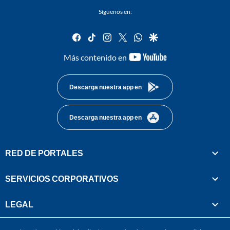
Síguenos en:
facebook
tiktok
instagram
twitter
whatsapp
google
youtube-
Más contenido en
footer
Descarga nuestra app en
Descarga nuestra app en
RED DE PORTALES
SERVICIOS CORPORATIVOS
LEGAL