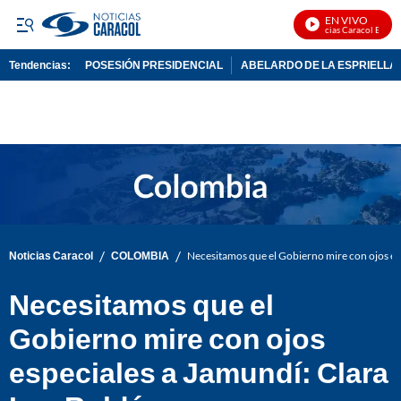
EN VIVO
Noticias Caracol En Viv
Tendencias:
POSESIÓN PRESIDENCIAL
ABELARDO DE LA ESPRIELLA
PUBLICIDAD
/
/
Noticias Caracol
COLOMBIA
Necesitamos que el Gobierno mire con ojos es
Necesitamos que el
Gobierno mire con ojos
especiales a Jamundí: Clara