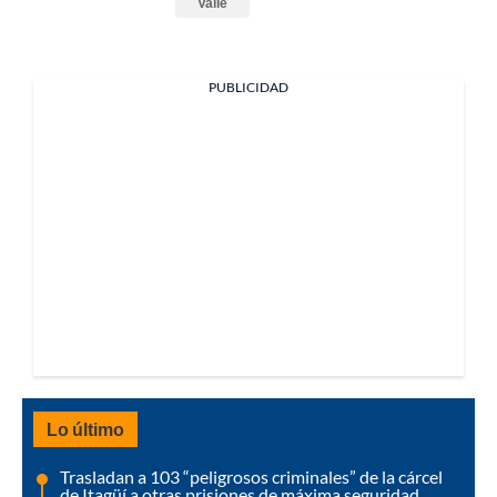
Valle
PUBLICIDAD
Lo último
Trasladan a 103 “peligrosos criminales” de la cárcel
de Itagüí a otras prisiones de máxima seguridad