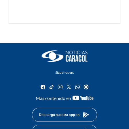
Síguenos en:
facebook
tiktok
instagram
twitter
whatsapp
google
youtube-
Más contenido en
footer
Descarga nuestra app en