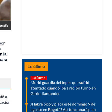
antalla
por
n
n la
para
Lo último
Lo último
Murió guardia del Inpec que sufrió
atentado cuando iba a recibir turno en
Girón, Santander
vió a
icación
¿Habrá pico y placa este domingo 9 de
agosto en Bogotá? Así funcionará plan