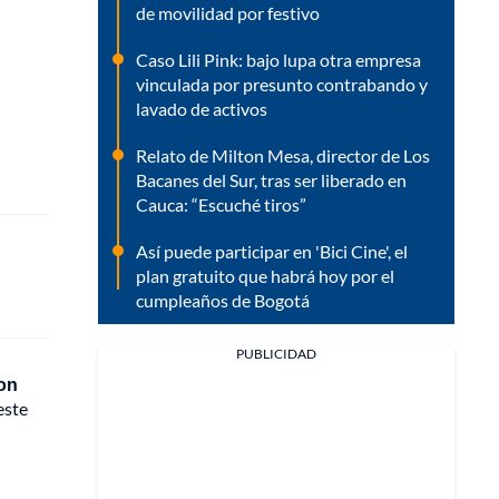
de movilidad por festivo
Caso Lili Pink: bajo lupa otra empresa
vinculada por presunto contrabando y
lavado de activos
Relato de Milton Mesa, director de Los
Bacanes del Sur, tras ser liberado en
Cauca: “Escuché tiros”
Así puede participar en 'Bici Cine', el
plan gratuito que habrá hoy por el
cumpleaños de Bogotá
PUBLICIDAD
con
este