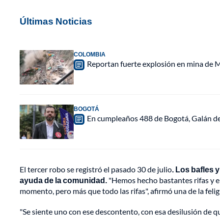
Últimas Noticias
COLOMBIA
Reportan fuerte explosión en mina de M
BOGOTÁ
En cumpleaños 488 de Bogotá, Galán de
El tercer robo se registró el pasado 30 de julio
. Los bafles
ayuda de la comunidad.
"Hemos hecho bastantes rifas y el
momento, pero más que todo las rifas", afirmó una de la felig
"Se siente uno con ese descontento, con esa desilusión de que