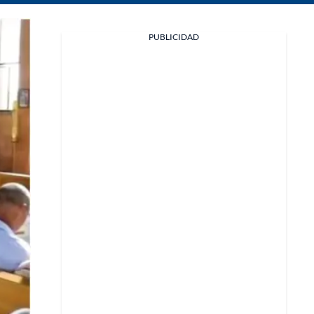
Facebook
PUBLICIDAD
X
Whatsapp
Copiar enlace
Telegram
LinkedIn