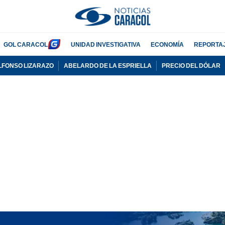
GOL CARACOL
UNIDAD INVESTIGATIVA
ECONOMÍA
REPORTA
LFONSO LIZARAZO
ABELARDO DE LA ESPRIELLA
PRECIO DEL DÓLAR
PUBLICIDAD