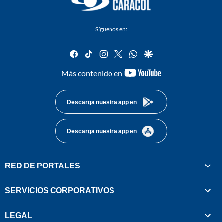
Síguenos en:
facebook
tiktok
instagram
twitter
whatsapp
google
youtube-
Más contenido en
footer
Descarga nuestra app en
Descarga nuestra app en
RED DE PORTALES
SERVICIOS CORPORATIVOS
LEGAL