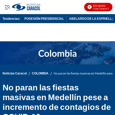
EN VIVO
Noticias Caracol En Viv
Tendencias:
POSESIÓN PRESIDENCIAL
ABELARDO DE LA ESPRIELLA
PUBLICIDAD
/
/
Noticias Caracol
COLOMBIA
No paran las fiestas masivas en Medellín pes
No paran las fiestas
masivas en Medellín pese a
incremento de contagios de