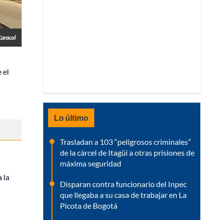
Caracol
 el
Lo último
Trasladan a 103 “peligrosos criminales”
de la cárcel de Itagüí a otras prisiones de
máxima seguridad
 la
Disparan contra funcionario del Inpec
que llegaba a su casa de trabajar en La
Picota de Bogotá