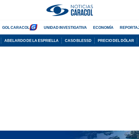
GOL CARACOL
UNIDAD INVESTIGATIVA
ECONOMÍA
REPORTA
ABELARDO DE LA ESPRIELLA
CASO BLESSD
PRECIO DEL DÓLAR
PUBLICIDAD