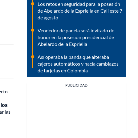
Los retos en seguridad para la posesión
de Abelardo de la Espriella en Cali este 7
de agosto
Vendedor de panela será invitado de
honor en la posesión presidencial de
Abelardo de la Espriella
Así operaba la banda que alteraba
cajeros automáticos y hacía cambiazos
de tarjetas en Colombia
PUBLICIDAD
ecto
 los
r las