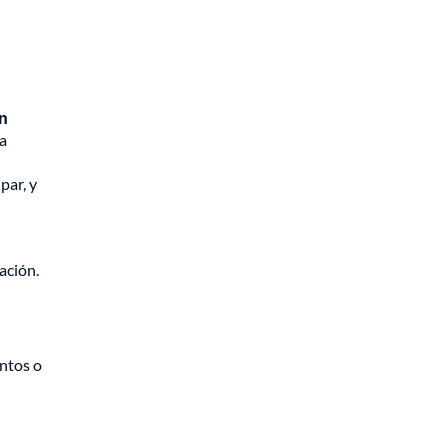
on
la
par, y
ación.
ntos o