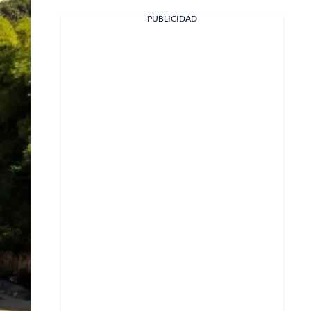
PUBLICIDAD
Facebook
X
Whatsapp
Copiar enlace
Telegram
LinkedIn