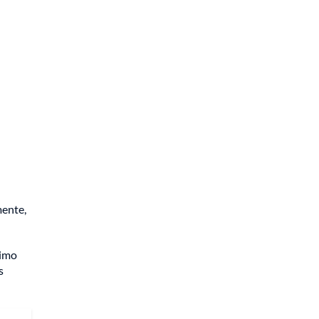
ente,
timo
s