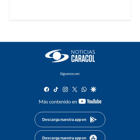
Síguenos en:
facebook
tiktok
instagram
twitter
whatsapp
google
youtube-
Más contenido en
footer
Descarga nuestra app en
Descarga nuestra app en