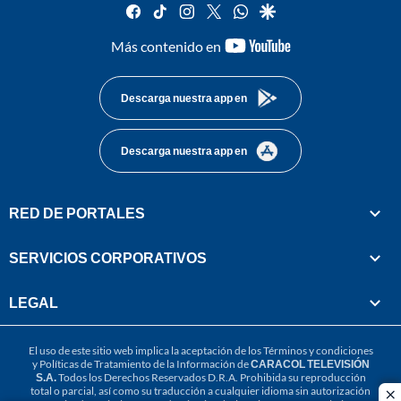
facebook
tiktok
instagram
twitter
whatsapp
google
youtube-
Más contenido en
footer
Descarga nuestra app en
Descarga nuestra app en
RED DE PORTALES
SERVICIOS CORPORATIVOS
LEGAL
El uso de este sitio web implica la aceptación de los
Términos y condiciones
y
Políticas de Tratamiento de la Información
de
CARACOL TELEVISIÓN
S.A.
Todos los Derechos Reservados D.R.A. Prohibida su reproducción
total o parcial, así como su traducción a cualquier idioma sin autorización
cl