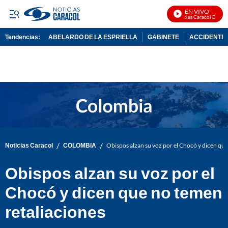
EN VIVO
Noticias Caracol En Vivo
Tendencias:
ABELARDO DE LA ESPRIELLA
GABINETE
ACCIDENTE 
PUBLICIDAD
/
/
Noticias Caracol
COLOMBIA
Obispos alzan su voz por el Chocó y dicen que
Obispos alzan su voz por el
Chocó y dicen que no temen
retaliaciones