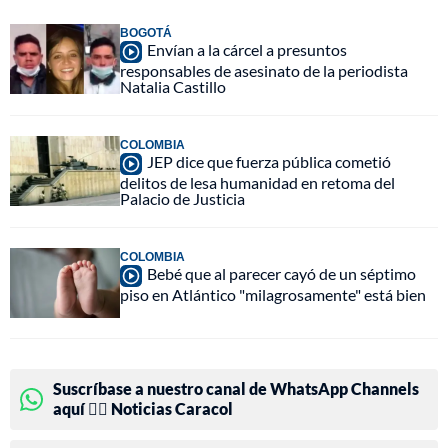
BOGOTÁ
Envían a la cárcel a presuntos
responsables de asesinato de la periodista
Natalia Castillo
COLOMBIA
JEP dice que fuerza pública cometió
delitos de lesa humanidad en retoma del
Palacio de Justicia
COLOMBIA
Bebé que al parecer cayó de un séptimo
piso en Atlántico "milagrosamente" está bien
Suscríbase a nuestro canal de WhatsApp Channels
aquí 👉🏻 Noticias Caracol