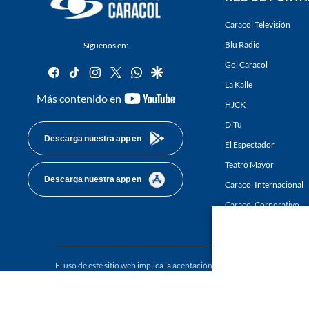
Caracol Televisión
Blu Radio
Síguenos en:
Gol Caracol
facebook
tiktok
instagram
twitter
whatsapp
google
La Kalle
youtube-
Más contenido en
HJCK
footer
DiTu
Descarga nuestra app en
El Espectador
Teatro Mayor
Descarga nuestra app en
Caracol Internacional
Caracol Corporativo
Caracol Next
El uso de este sitio web implica la aceptación de los
Términos y condici
Derechos Reservados D.R.A. Prohibida su reproducción total o parcial, a
whole or in part, or translation without written permission is prohibited