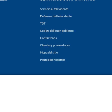
Servicio al televidente
Defensor del televidente
TDT
Código del buen gobierno
Contáctenos
Clientes y proveedores
Mapa del sitio
Paute con nosotros
ones
y
Políticas de Tratamiento de la Información
de
CARACOL TELEVISIÓN S.A.
Todo
sí como su traducción a cualquier idioma sin autorización escrita de su titular. Repro
. All rights reserved 2025.