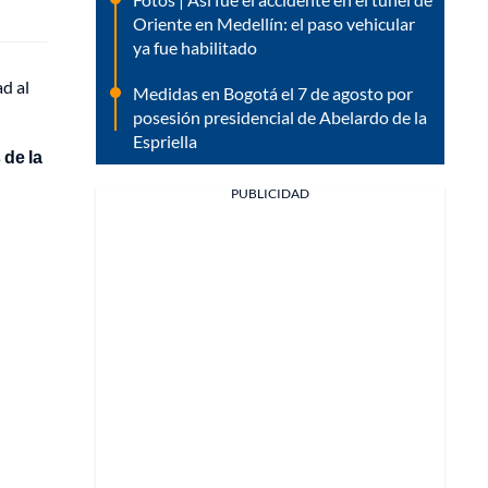
Oriente en Medellín: el paso vehicular
ya fue habilitado
ad al
Medidas en Bogotá el 7 de agosto por
posesión presidencial de Abelardo de la
Espriella
 de la
PUBLICIDAD