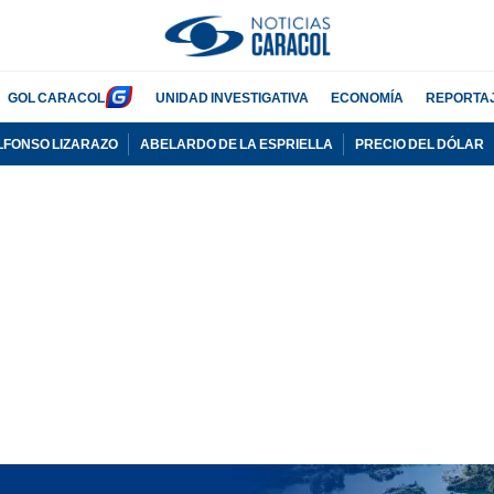
GOL CARACOL
UNIDAD INVESTIGATIVA
ECONOMÍA
REPORTA
LFONSO LIZARAZO
ABELARDO DE LA ESPRIELLA
PRECIO DEL DÓLAR
PUBLICIDAD