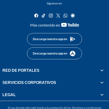
Síguenos en:
facebook
tiktok
instagram
twitter
whatsapp
google
youtube-
Más contenido en
footer
Descarga nuestra app en
Descarga nuestra app en
RED DE PORTALES
SERVICIOS CORPORATIVOS
LEGAL
El uso de este sitio web implica la aceptación de los
Términos y condiciones