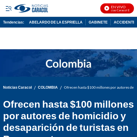
EN VIVO
Noticias Caracol En Vivo
Tendencias:
ABELARDO DE LA ESPRIELLA
GABINETE
ACCIDENTE 
PUBLICIDAD
/
/
Noticias Caracol
COLOMBIA
Ofrecen hasta $100 millones por autores de h
Ofrecen hasta $100 millones
por autores de homicidio y
desaparición de turistas en