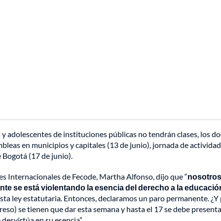
 y adolescentes de instituciones públicas no tendrán clases, los d
ambleas en municipios y capitales (13 de junio), jornada de activida
 Bogotá (17 de junio).
nes Internacionales de Fecode, Martha Alfonso, dijo que “
nosotro
e se está violentando la esencia del derecho a la educació
esta ley estatutaria. Entonces, declaramos un paro permanente. ¿Y
eso) se tienen que dar esta semana y hasta el 17 se debe presenta
desvirtúa en su esencia”.