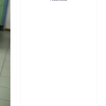
Facebook
X
Whatsapp
Copiar enlace
Telegram
LinkedIn