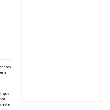
ocentes
des en
s
n
, que
 por
r este