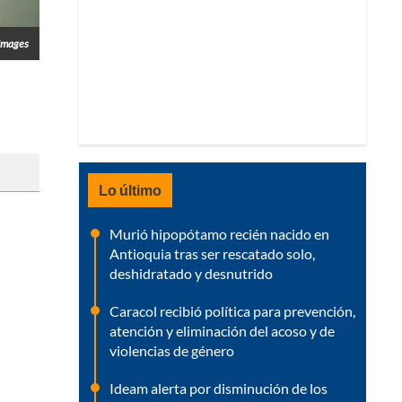
 Images
Lo último
Murió hipopótamo recién nacido en
Antioquia tras ser rescatado solo,
deshidratado y desnutrido
Caracol recibió política para prevención,
atención y eliminación del acoso y de
violencias de género
Ideam alerta por disminución de los