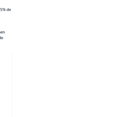
 95% de
nen
de