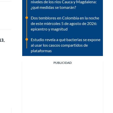
niveles de los ríos Cauca y Magdalena:
¿qué medidas se tomarán?
Dos temblores en Colombia en la noche
de este miércoles 5 de agosto de 2026:
epicentro y magnitud
Estudio revela a qué bacterias se expone
13,
al usar los cascos compartidos de
plataformas
PUBLICIDAD