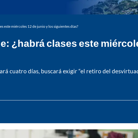
 este miércoles 12 de junio y los siguientes días?
: ¿habrá clases este miércole
rá cuatro días, buscará exigir “el retiro del desvirtu