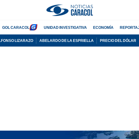
GOL CARACOL
UNIDAD INVESTIGATIVA
ECONOMÍA
REPORTA
LFONSO LIZARAZO
ABELARDO DE LA ESPRIELLA
PRECIO DEL DÓLAR
PUBLICIDAD