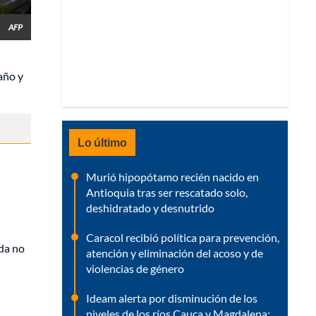
AFP
año y
Lo último
Murió hipopótamo recién nacido en
Antioquia tras ser rescatado solo,
deshidratado y desnutrido
Caracol recibió política para prevención,
ida no
atención y eliminación del acoso y de
violencias de género
Ideam alerta por disminución de los
niveles de los ríos Cauca y Magdalena: