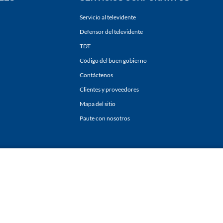
Servicio al televidente
Defensor del televidente
TDT
Código del buen gobierno
Contáctenos
Clientes y proveedores
Mapa del sitio
Paute con nosotros
ones
y
Políticas de Tratamiento de la Información
de
CARACOL TELEVISIÓN S.A.
Todo
sí como su traducción a cualquier idioma sin autorización escrita de su titular. Repro
. All rights reserved 2025.