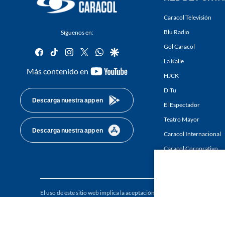
Caracol Televisión
Blu Radio
Síguenos en:
Gol Caracol
facebook
tiktok
instagram
twitter
whatsapp
google
La Kalle
youtube-
Más contenido en
HJCK
footer
DiTu
Descarga nuestra app en
El Espectador
Teatro Mayor
Descarga nuestra app en
Caracol Internacional
Caracol Corporativo
Caracol Next
El uso de este sitio web implica la aceptación de los
Términos y condici
Derechos Reservados D.R.A. Prohibida su reproducción total o parcial, a
whole or in part, or translation without written permission is prohibited