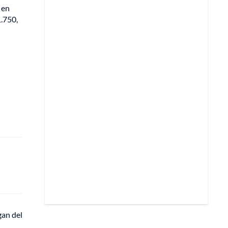
 en
1.750,
gan del