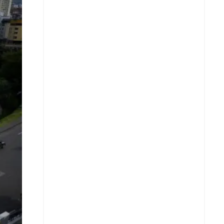
Facebook
X
Whatsapp
Copiar enlace
Telegram
LinkedIn