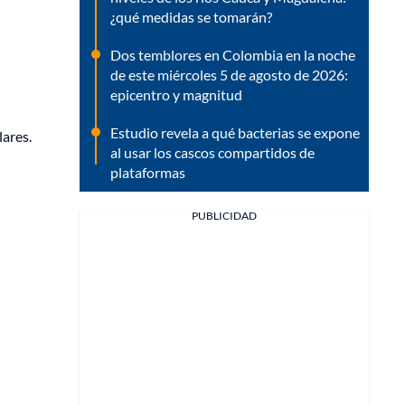
¿qué medidas se tomarán?
Dos temblores en Colombia en la noche
de este miércoles 5 de agosto de 2026:
epicentro y magnitud
Estudio revela a qué bacterias se expone
lares.
al usar los cascos compartidos de
plataformas
PUBLICIDAD