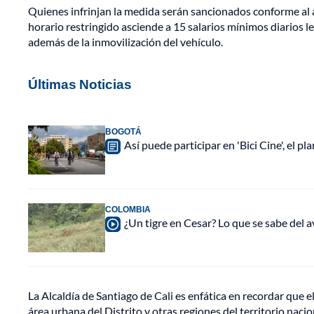
Quienes infrinjan la medida serán sancionados conforme al a
horario restringido asciende a 15 salarios mínimos diarios
además de la inmovilización del vehículo.
Últimas Noticias
BOGOTÁ
Así puede participar en 'Bici Cine', el 
COLOMBIA
¿Un tigre en Cesar? Lo que se sabe del a
La Alcaldía de Santiago de Cali es enfática en recordar que e
área urbana del Distrito y otras regiones del territorio nacio