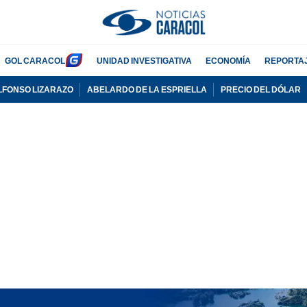
GOL CARACOL
UNIDAD INVESTIGATIVA
ECONOMÍA
REPORTA
LFONSO LIZARAZO
ABELARDO DE LA ESPRIELLA
PRECIO DEL DÓLAR
PUBLICIDAD