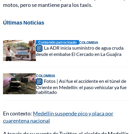
motos, pero se mantiene para los taxis.
Últimas Noticias
Contenido patrocinado
COLOMBIA
La ADR inicia suministro de agua cruda
desde el embalse El Cercado en La Guajira
COLOMBIA
Fotos | Así fue el accidente en el túnel de
Oriente en Medellín: el paso vehicular ya fue
habilitado
En contexto:
Medellín suspende pico y placa por
cuarentena nacional
A través de su cuenta de Twitter, el alcalde de Medellín