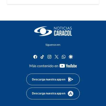
Síguenos en:
facebook
tiktok
instagram
twitter
whatsapp
google
youtube-
Más contenido en
footer
Descarga nuestra app en
Descarga nuestra app en