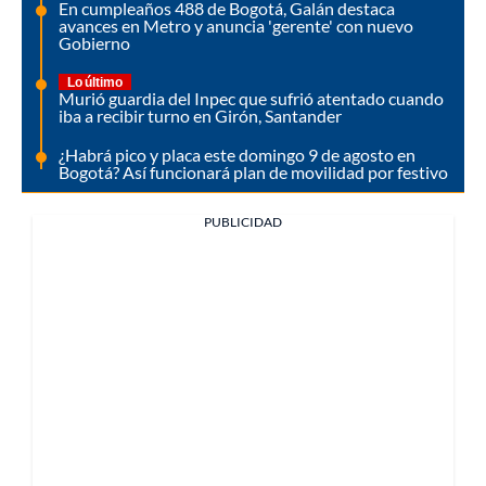
En cumpleaños 488 de Bogotá, Galán destaca
avances en Metro y anuncia 'gerente' con nuevo
Gobierno
Lo último
Murió guardia del Inpec que sufrió atentado cuando
iba a recibir turno en Girón, Santander
¿Habrá pico y placa este domingo 9 de agosto en
Bogotá? Así funcionará plan de movilidad por festivo
PUBLICIDAD