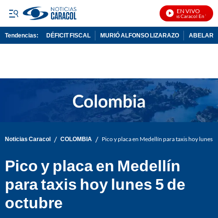
EN VIVO
Noticias Caracol En Vivo
Tendencias:
DÉFICIT FISCAL
MURIÓ ALFONSO LIZARAZO
ABELARDO
PUBLICIDAD
/
/
Noticias Caracol
COLOMBIA
Pico y placa en Medellín para taxis hoy lunes 
Pico y placa en Medellín
para taxis hoy lunes 5 de
octubre