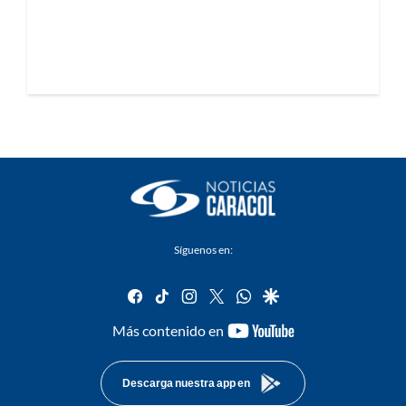
Síguenos en:
facebook
tiktok
instagram
twitter
whatsapp
google
youtube-
Más contenido en
footer
Descarga nuestra app en