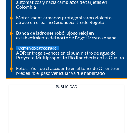
automáticos y hacía cambiazos de tarjetas en
Colombia
Motorizados armados protagonizaron violento
atraco en el barrio Ciudad Salitre de Bogotá
Banda de ladrones robó lujoso reloj en
establecimiento del norte de Bogotá: esto se sabe
Contenido patrocinado
ADR entrega avances en el suministro de agua del
Proyecto Multipropósito Río Ranchería en La Guajira
Fotos | Así fue el accidente en el túnel de Oriente en
Medellín: el paso vehicular ya fue habilitado
PUBLICIDAD