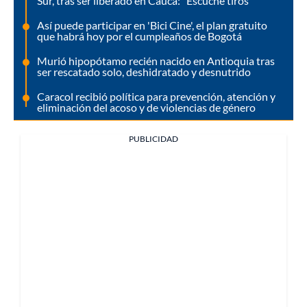
Sur, tras ser liberado en Cauca: “Escuché tiros”
Así puede participar en 'Bici Cine', el plan gratuito
que habrá hoy por el cumpleaños de Bogotá
Murió hipopótamo recién nacido en Antioquia tras
ser rescatado solo, deshidratado y desnutrido
Caracol recibió política para prevención, atención y
eliminación del acoso y de violencias de género
PUBLICIDAD