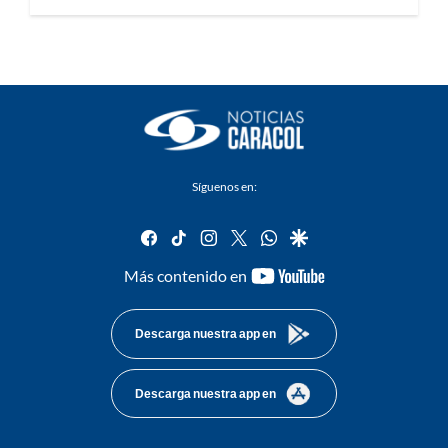
Síguenos en:
facebook
tiktok
instagram
twitter
whatsapp
google
youtube-
Más contenido en
footer
Descarga nuestra app en
Descarga nuestra app en