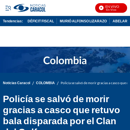
EN VIVO
Noticias Caracol En Vivo
Tendencias:
DÉFICIT FISCAL
MURIÓ ALFONSO LIZARAZO
ABELARDO
PUBLICIDAD
/
/
Noticias Caracol
COLOMBIA
Policía se salvó de morir gracias a casco que r
Policía se salvó de morir
gracias a casco que retuvo
bala disparada por el Clan