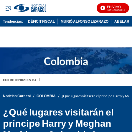
EN VIVO
Noticias Caracol En Vivo
Tendencias:
DÉFICIT FISCAL
MURIÓ ALFONSO LIZARAZO
ABELARDO
PUBLICIDAD
ENTRETENIMIENTO
/
/
Noticias Caracol
COLOMBIA
¿Qué lugares visitarán el príncipe Harry y M
¿Qué lugares visitarán el
príncipe Harry y Meghan