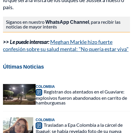
lo que será la visita de los duques de Sussex a nuestro
país.
Síganos en nuestro
WhatsApp Channel
, para recibir las
noticias de mayor interés
>> Le puede interesar:
Meghan Markle hizo fuerte
confesión sobre su salud mental: "No quería estar viva"
Últimas Noticias
COLOMBIA
Registran dos atentados en el Guaviare:
explosivos fueron abandonados en carrito de
hamburguesas
COLOMBIA
Trasladan a Epa Colombia a la cárcel de
Ibagué: se había revelado foto de su nueva