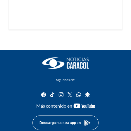
Síguenos en:
facebook
tiktok
instagram
twitter
whatsapp
google
youtube-
Más contenido en
footer
Descarga nuestra app en