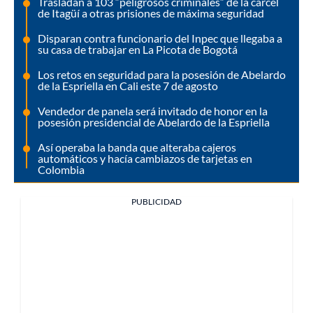
Trasladan a 103 “peligrosos criminales” de la cárcel
de Itagüí a otras prisiones de máxima seguridad
Disparan contra funcionario del Inpec que llegaba a
su casa de trabajar en La Picota de Bogotá
Los retos en seguridad para la posesión de Abelardo
de la Espriella en Cali este 7 de agosto
Vendedor de panela será invitado de honor en la
posesión presidencial de Abelardo de la Espriella
Así operaba la banda que alteraba cajeros
automáticos y hacía cambiazos de tarjetas en
Colombia
PUBLICIDAD