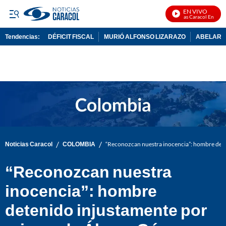
EN VIVO
Noticias Caracol En Vivo
Tendencias:
DÉFICIT FISCAL
MURIÓ ALFONSO LIZARAZO
ABELARDO
PUBLICIDAD
/
/
Noticias Caracol
COLOMBIA
“Reconozcan nuestra inocencia”: hombre det
“Reconozcan nuestra
inocencia”: hombre
detenido injustamente por