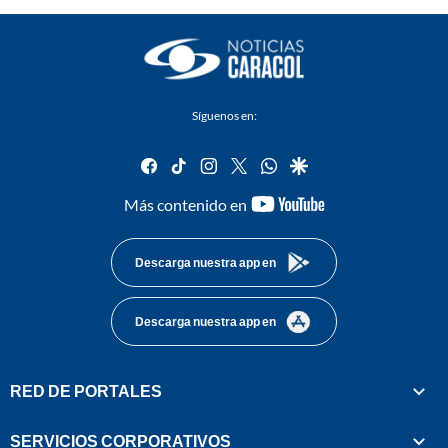
Síguenos en:
facebook
tiktok
instagram
twitter
whatsapp
google
youtube-
Más contenido en
footer
Descarga nuestra app en
Descarga nuestra app en
RED DE PORTALES
SERVICIOS CORPORATIVOS