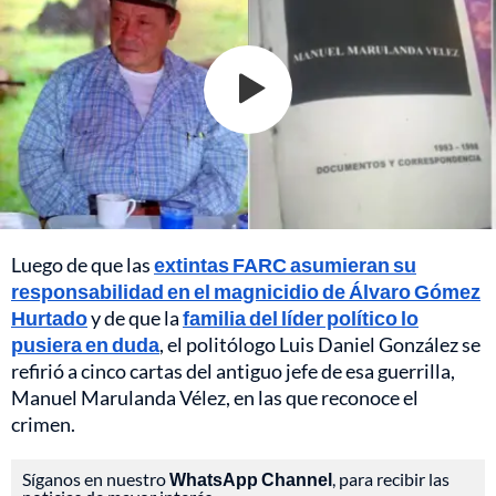
Luego de que las
extintas FARC asumieran su
responsabilidad en el magnicidio de Álvaro Gómez
Hurtado
y de que la
familia del líder político lo
pusiera en duda
, el politólogo Luis Daniel González se
refirió a cinco cartas del antiguo jefe de esa guerrilla,
Manuel Marulanda Vélez, en las que reconoce el
crimen.
Síganos en nuestro
WhatsApp Channel
, para recibir las