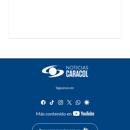
Síguenos en:
facebook
tiktok
instagram
twitter
whatsapp
google
youtube-
Más contenido en
footer