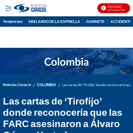
EN VIVO
Noticias Caracol En Vivo
Tendencias:
ABELARDO DE LA ESPRIELLA
GABINETE
ACCIDENTE 
PUBLICIDAD
/
/
Noticias Caracol
COLOMBIA
Las cartas de ‘Tirofijo’ donde reconocería q
Las cartas de ‘Tirofijo’
donde reconocería que las
FARC asesinaron a Álvaro