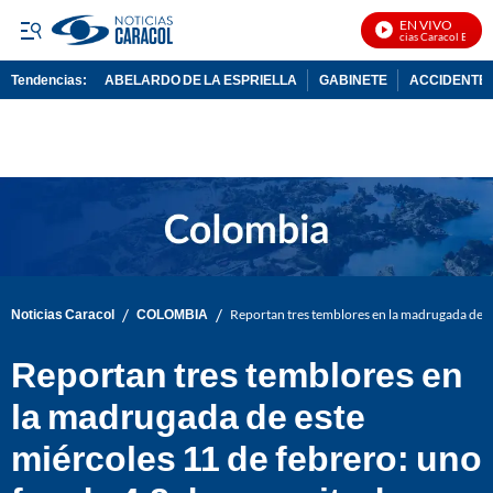
EN VIVO
Noticias Caracol En Vivo
Tendencias:
ABELARDO DE LA ESPRIELLA
GABINETE
ACCIDENTE 
PUBLICIDAD
/
/
Noticias Caracol
COLOMBIA
Reportan tres temblores en la madrugada de es
Reportan tres temblores en
la madrugada de este
miércoles 11 de febrero: uno