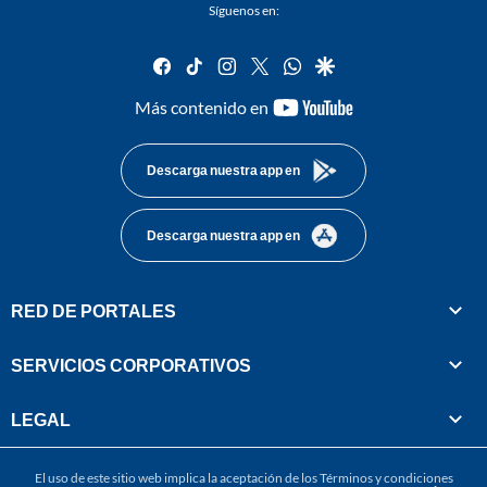
Síguenos en:
facebook
tiktok
instagram
twitter
whatsapp
google
youtube-
Más contenido en
footer
Descarga nuestra app en
Descarga nuestra app en
RED DE PORTALES
SERVICIOS CORPORATIVOS
LEGAL
El uso de este sitio web implica la aceptación de los
Términos y condiciones