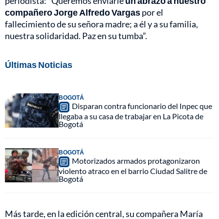
periodista: “Queremos enviarle
un abrazo a nuestro
compañero Jorge Alfredo Vargas
por el
fallecimiento de su señora madre; a él y a su familia,
nuestra solidaridad. Paz en su tumba”.
Últimas Noticias
BOGOTÁ
Disparan contra funcionario del Inpec que
llegaba a su casa de trabajar en La Picota de
Bogotá
BOGOTÁ
Motorizados armados protagonizaron
violento atraco en el barrio Ciudad Salitre de
Bogotá
Más tarde, en la edición central, su compañera María