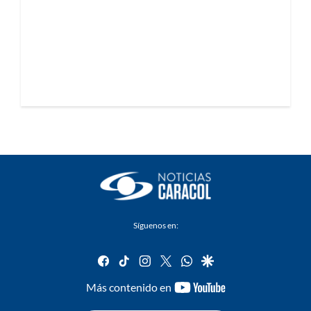
Síguenos en:
facebook
tiktok
instagram
twitter
whatsapp
google
youtube-
Más contenido en
footer