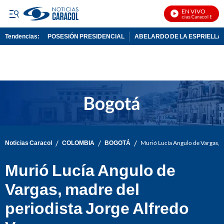
EN VIVO
Noticias Caracol En Vivo
Tendencias:
POSESIÓN PRESIDENCIAL
ABELARDO DE LA ESPRIELLA
PUBLICIDAD
/
/
/
Noticias Caracol
COLOMBIA
BOGOTÁ
Murió Lucía Angulo de Vargas, m
Murió Lucía Angulo de
Vargas, madre del
periodista Jorge Alfredo