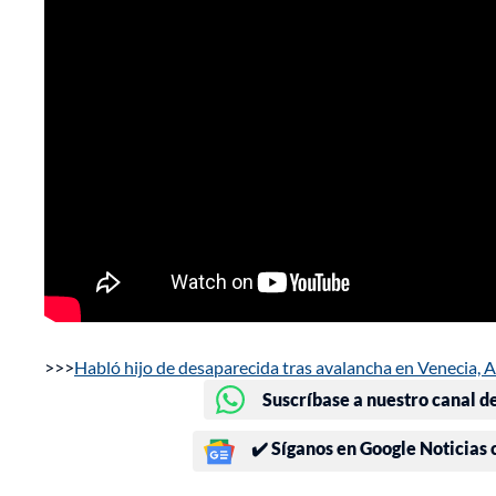
>>>
Habló hijo de desaparecida tras avalancha en Venecia, A
Suscríbase a nuestro canal d
✔️ Síganos en Google Noticias