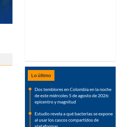
Lo último
Dos temblores en Colombia en la noche
de este miércoles 5 de agosto de 2026:
epicentro y magnitud
Estudio revela a qué bacterias se expone
al usar los cascos compartidos de
plataformas