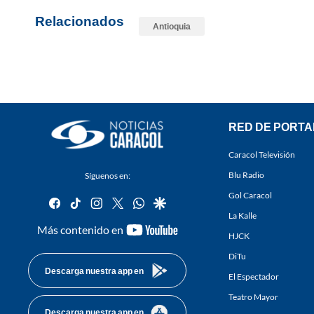
Relacionados
Antioquia
RED DE PORTA
Caracol Televisión
Blu Radio
Síguenos en:
Gol Caracol
facebook
tiktok
instagram
twitter
whatsapp
google
La Kalle
youtube-
Más contenido en
HJCK
footer
DiTu
Descarga nuestra app en
El Espectador
Teatro Mayor
Descarga nuestra app en