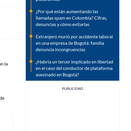
¿Por qué están aumentando las
llamadas spam en Colombia? Cifras,
denuncias y cómo evitarlas
Extranjero murió por accidente laboral
en una empresa de Bogotá: familia
denuncia incongruencias
¿Habría un tercer implicado en libertad
n la
en el caso del conductor de plataforma
asesinado en Bogotá?
PUBLICIDAD
 de