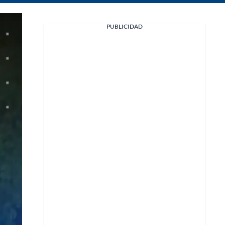
Facebook
PUBLICIDAD
X
Whatsapp
Copiar enlace
Telegram
LinkedIn