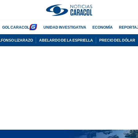
GOL CARACOL
UNIDAD INVESTIGATIVA
ECONOMÍA
REPORTA
LFONSO LIZARAZO
ABELARDO DE LA ESPRIELLA
PRECIO DEL DÓLAR
PUBLICIDAD