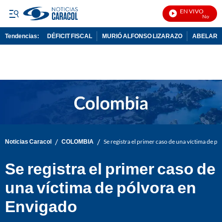
EN VIVO
Noticias 
Tendencias:
DÉFICIT FISCAL
MURIÓ ALFONSO LIZARAZO
ABELARDO
PUBLICIDAD
/
/
Noticias Caracol
COLOMBIA
Se registra el primer caso de una víctima de p
Se registra el primer caso de
una víctima de pólvora en
Envigado