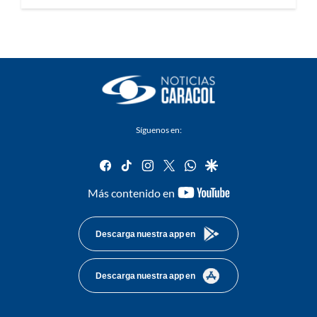
Síguenos en:
facebook
tiktok
instagram
twitter
whatsapp
google
youtube-
Más contenido en
footer
Descarga nuestra app en
Descarga nuestra app en