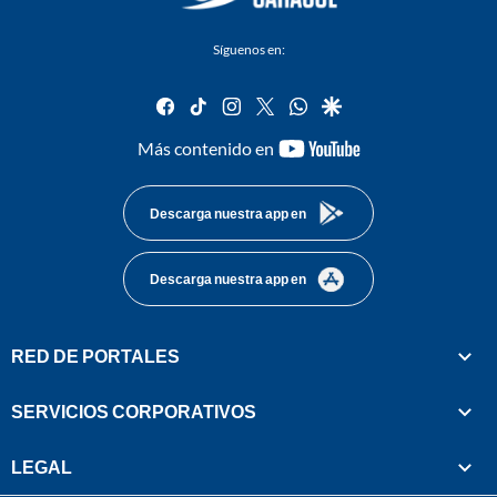
Síguenos en:
facebook
tiktok
instagram
twitter
whatsapp
google
youtube-
Más contenido en
footer
Descarga nuestra app en
Descarga nuestra app en
RED DE PORTALES
SERVICIOS CORPORATIVOS
LEGAL