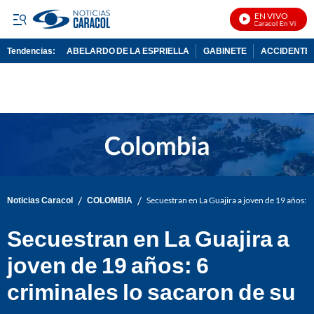
EN VIVO
Noticias Caracol En Vivo
Tendencias:
ABELARDO DE LA ESPRIELLA
GABINETE
ACCIDENTE 
PUBLICIDAD
/
/
Noticias Caracol
COLOMBIA
Secuestran en La Guajira a joven de 19 años: 6
Secuestran en La Guajira a
joven de 19 años: 6
criminales lo sacaron de su