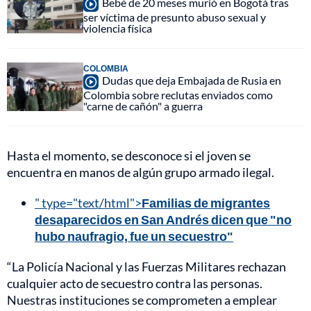
Bebé de 20 meses murió en Bogotá tras
ser víctima de presunto abuso sexual y
violencia física
COLOMBIA
Dudas que deja Embajada de Rusia en
Colombia sobre reclutas enviados como
"carne de cañón" a guerra
Hasta el momento, se desconoce si el joven se
encuentra en manos de algún grupo armado ilegal.
" type="text/html">
Familias de migrantes
desaparecidos en San Andrés dicen que "no
hubo naufragio, fue un secuestro"
“La Policía Nacional y las Fuerzas Militares rechazan
cualquier acto de secuestro contra las personas.
Nuestras instituciones se comprometen a emplear