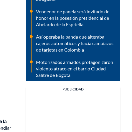
Vendedor de panela será invitado de
honor en la posesión presidencial de
Abelardo de la Espriella
Así operaba la banda que alteraba
cajeros automáticos y hacía cambiazos
de tarjetas en Colombia
Motorizados armados protagonizaron
violento atraco en el barrio Ciudad
Salitre de Bogotá
PUBLICIDAD
 la
endiar