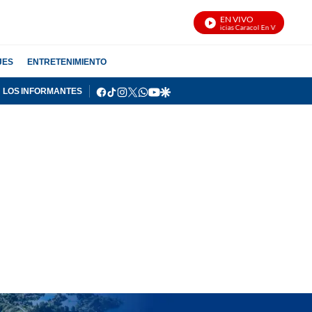
EN VIVO
Noticias Caracol En Vivo
JES
ENTRETENIMIENTO
facebook
tiktok
instagram
twitter
whatsapp
youtube
google
LOS INFORMANTES