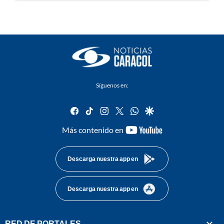
Síguenos en:
facebook
tiktok
instagram
twitter
whatsapp
google
youtube-
Más contenido en
footer
Descarga nuestra app en
Descarga nuestra app en
RED DE PORTALES