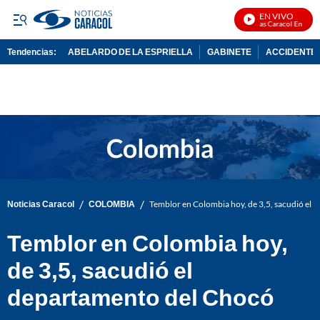
EN VIVO
Noticias Caracol En Vivo
Tendencias:
ABELARDO DE LA ESPRIELLA
GABINETE
ACCIDENTE 
PUBLICIDAD
/
/
Noticias Caracol
COLOMBIA
Temblor en Colombia hoy, de 3,5, sacudió el
Temblor en Colombia hoy,
de 3,5, sacudió el
departamento del Chocó