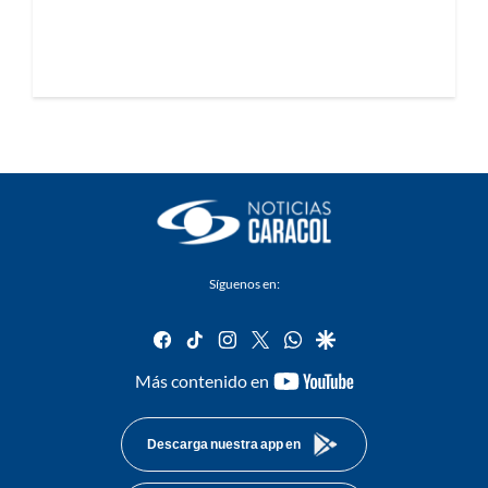
Síguenos en:
facebook
tiktok
instagram
twitter
whatsapp
google
youtube-
Más contenido en
footer
Descarga nuestra app en