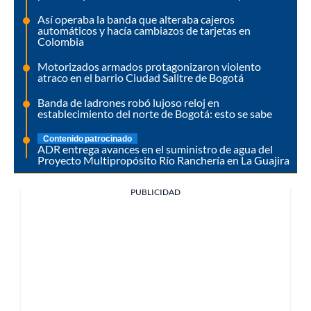
Así operaba la banda que alteraba cajeros
automáticos y hacía cambiazos de tarjetas en
Colombia
Motorizados armados protagonizaron violento
atraco en el barrio Ciudad Salitre de Bogotá
Banda de ladrones robó lujoso reloj en
establecimiento del norte de Bogotá: esto se sabe
Contenido patrocinado
ADR entrega avances en el suministro de agua del
Proyecto Multipropósito Río Ranchería en La Guajira
PUBLICIDAD