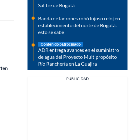
Salitre de Bogotá
Banda de ladrones robó lujoso reloj en
establecimiento del norte de Bogotá:
esto se sabe
Contenido patrocinado
ADR entrega avances en el suministro
de agua del Proyecto Multipropósito
Río Ranchería en La Guajira
rten
PUBLICIDAD