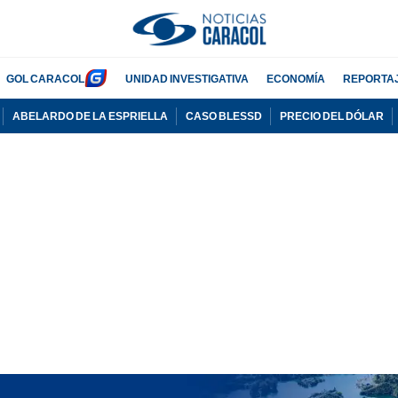
GOL CARACOL
UNIDAD INVESTIGATIVA
ECONOMÍA
REPORTA
ABELARDO DE LA ESPRIELLA
CASO BLESSD
PRECIO DEL DÓLAR
PUBLICIDAD