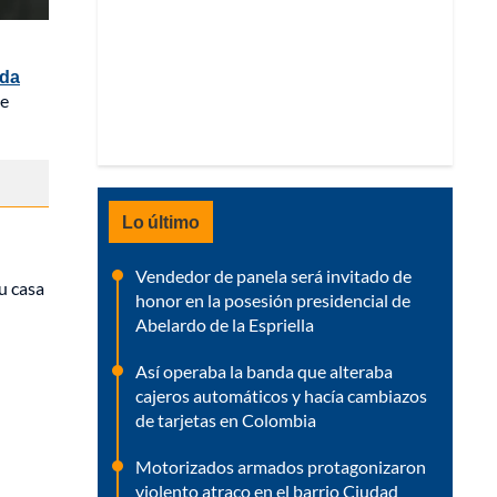
da
de
Lo último
Vendedor de panela será invitado de
u casa
honor en la posesión presidencial de
Abelardo de la Espriella
Así operaba la banda que alteraba
cajeros automáticos y hacía cambiazos
de tarjetas en Colombia
Motorizados armados protagonizaron
violento atraco en el barrio Ciudad