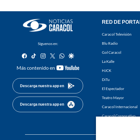
RED DE PORTA
Caracol Televisión
Blu Radio
Síguenos en:
Gol Caracol
facebook
tiktok
instagram
twitter
whatsapp
google
La Kalle
youtube-
Más contenido en
HJCK
footer
DiTu
Descarga nuestra app en
El Espectador
Teatro Mayor
Descarga nuestra app en
Caracol Internacional
Caracol Corporativo
Caracol Next